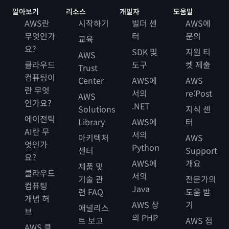
알아보기
리소스
개발자
도움말
AWS란
시작하기
빌더 센
AWS에
무엇인가
터
문의
교육
요?
SDK 및
지원 티
AWS
클라우드
도구
켓 제출
Trust
컴퓨팅이
Center
AWS에
AWS
란 무엇
서의
re:Post
AWS
인가요?
.NET
Solutions
지식 센
에이전틱
Library
AWS에
터
AI란 무
서의
아키텍처
AWS
엇인가
Python
센터
Support
요?
AWS에
개요
제품 및
클라우드
서의
기술 관
전문가의
컴퓨팅
Java
련 FAQ
도움 받
개념 허
AWS 상
기
애널리스
브
의 PHP
트 보고
AWS 접
AWS 클