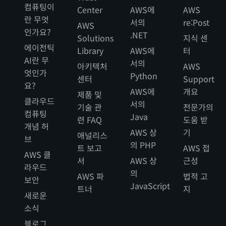
컴퓨팅이
Center
AWS에
AWS
란 무엇
서의
re:Post
AWS
인가요?
.NET
Solutions
지식 센
에이전틱
Library
AWS에
터
AI란 무
서의
아키텍처
AWS
엇인가
Python
센터
Support
요?
AWS에
개요
제품 및
클라우드
서의
기술 관
전문가의
컴퓨팅
Java
련 FAQ
도움 받
개념 허
AWS 상
기
애널리스
브
의 PHP
트 보고
AWS 접
AWS 클
서
AWS 상
근성
라우드
의
AWS 파
법적 고
보안
JavaScript
트너
지
새로운
소식
블로그