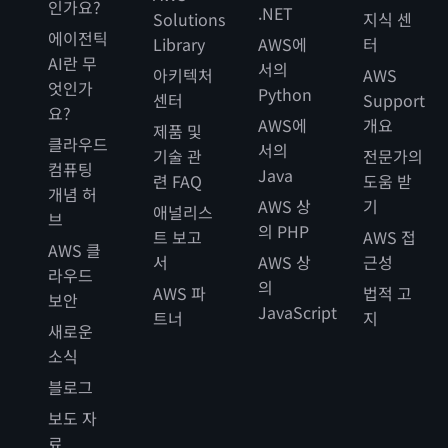
인가요?
.NET
Solutions
지식 센
에이전틱
Library
AWS에
터
AI란 무
서의
아키텍처
AWS
엇인가
Python
센터
Support
요?
AWS에
개요
제품 및
클라우드
서의
기술 관
전문가의
컴퓨팅
Java
련 FAQ
도움 받
개념 허
AWS 상
기
애널리스
브
의 PHP
트 보고
AWS 접
AWS 클
서
AWS 상
근성
라우드
의
AWS 파
법적 고
보안
JavaScript
트너
지
새로운
소식
블로그
보도 자
료