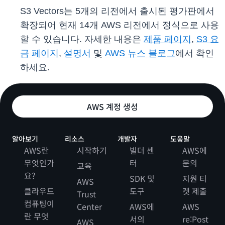
S3 Vectors는 5개의 리전에서 출시된 평가판에서
확장되어 현재 14개 AWS 리전에서 정식으로 사용
할 수 있습니다. 자세한 내용은
제품 페이지
,
S3 요
금 페이지
,
설명서
및
AWS 뉴스 블로그
에서 확인
하세요.
AWS 계정 생성
알아보기
리소스
개발자
도움말
AWS란
시작하기
빌더 센
AWS에
무엇인가
터
문의
교육
요?
SDK 및
지원 티
AWS
클라우드
도구
켓 제출
Trust
컴퓨팅이
Center
AWS에
AWS
란 무엇
서의
re:Post
AWS