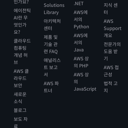
인가요?
.NET
Solutions
지식 센
에이전틱
Library
AWS에
터
AI란 무
서의
아키텍처
AWS
엇인가
Python
센터
Support
요?
AWS에
개요
제품 및
클라우드
서의
기술 관
전문가의
컴퓨팅
Java
련 FAQ
도움 받
개념 허
AWS 상
기
애널리스
브
의 PHP
트 보고
AWS 접
AWS 클
서
AWS 상
근성
라우드
의
AWS 파
법적 고
보안
JavaScript
트너
지
새로운
소식
블로그
보도 자
료