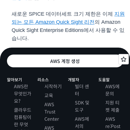
새로운 SPICE 데이터세트 크기 제한은 이제
지원
되는 모든 Amazon Quick Sight 리전
의 Amazon
Quick Sight Enterprise Editions에서 사용할 수 있
습니다.
AWS 계정 생성
알아보기
리소스
개발자
도움말
AWS란
시작하기
빌더 센
AWS에
무엇인가
터
문의
교육
요?
SDK 및
지원 티
AWS
클라우드
도구
켓 제출
Trust
컴퓨팅이
Center
AWS에
AWS
란 무엇
서의
re:Post
AWS