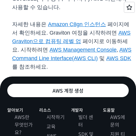
사용할 수 있습니다.
자세한 내용은
Amazon C8gn 인스턴스
페이지에
서 확인하세요. Graviton 여정을 시작하려면
AWS
Graviton으로 컴퓨팅 레벨 업
페이지로 이동하세
요. 시작하려면
AWS Management Console
,
AWS
Command Line Interface(AWS CLI)
및
AWS SDK
를 참조하세요.
AWS 계정 생성
알아보기
리소스
개발자
도움말
AWS란
시작하기
빌더 센
AWS에
무엇인가
터
문의
교육
요?
SDK 및
지원 티
AWS