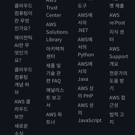
클라우드
도구
켓 제출
Trust
컴퓨팅이
Center
AWS에
AWS
란 무엇
서의
re:Post
AWS
인가요?
.NET
Solutions
지식 센
에이전틱
Library
AWS에
터
AI란 무
서의
아키텍처
AWS
엇인가
Python
센터
Support
요?
AWS에
개요
제품 및
클라우드
서의
기술 관
전문가의
컴퓨팅
Java
련 FAQ
도움 받
개념 허
AWS 상
기
애널리스
브
의 PHP
트 보고
AWS 접
AWS 클
서
AWS 상
근성
라우드
의
AWS 파
법적 고
보안
JavaScript
트너
지
새로운
소식