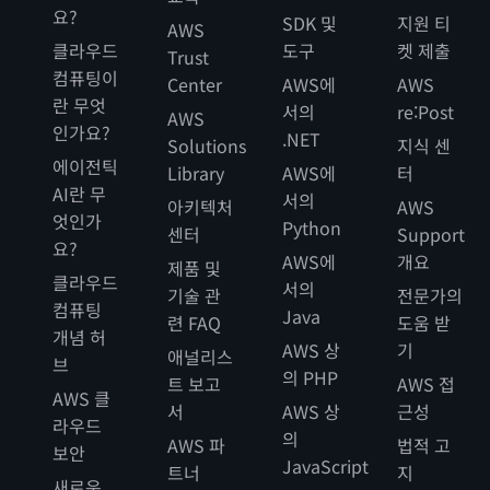
요?
SDK 및
지원 티
AWS
클라우드
도구
켓 제출
Trust
컴퓨팅이
Center
AWS에
AWS
란 무엇
서의
re:Post
AWS
인가요?
.NET
Solutions
지식 센
에이전틱
Library
AWS에
터
AI란 무
서의
아키텍처
AWS
엇인가
Python
센터
Support
요?
AWS에
개요
제품 및
클라우드
서의
기술 관
전문가의
컴퓨팅
Java
련 FAQ
도움 받
개념 허
AWS 상
기
애널리스
브
의 PHP
트 보고
AWS 접
AWS 클
서
AWS 상
근성
라우드
의
AWS 파
법적 고
보안
JavaScript
트너
지
새로운