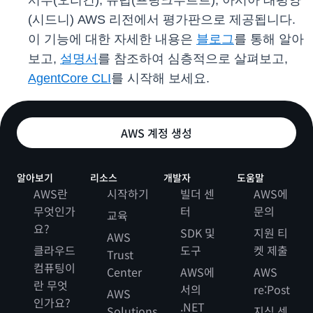
서부(오리건), 유럽(프랑크푸르트), 아시아 태평양
(시드니) AWS 리전에서 평가판으로 제공됩니다.
이 기능에 대한 자세한 내용은
블로그
를 통해 알아
보고,
설명서
를 참조하여 심층적으로 살펴보고,
AgentCore CLI
를 시작해 보세요.
AWS 계정 생성
알아보기
리소스
개발자
도움말
AWS란
시작하기
빌더 센
AWS에
무엇인가
터
문의
교육
요?
SDK 및
지원 티
AWS
클라우드
도구
켓 제출
Trust
컴퓨팅이
Center
AWS에
AWS
란 무엇
서의
re:Post
AWS
인가요?
.NET
Solutions
지식 센