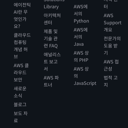
에이전틱
Library
AWS에
터
AI란 무
서의
아키텍처
AWS
엇인가
Python
센터
Support
요?
AWS에
개요
제품 및
클라우드
서의
기술 관
전문가의
컴퓨팅
Java
련 FAQ
도움 받
개념 허
AWS 상
기
애널리스
브
의 PHP
트 보고
AWS 접
AWS 클
서
AWS 상
근성
라우드
의
AWS 파
법적 고
보안
JavaScript
트너
지
새로운
소식
블로그
보도 자
료