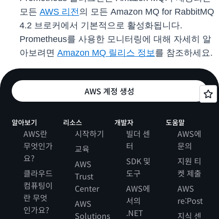
모든
AWS 리전
의 모든 Amazon MQ for RabbitMQ
4.2 브로커에서 기본적으로 활성화됩니다.
Prometheus를 사용한 모니터링에 대해 자세히 알
아보려면
Amazon MQ 릴리스 정보
를 참조하세요.
AWS 계정 생성
알아보기
리소스
개발자
도움말
AWS란
시작하기
빌더 센
AWS에
무엇인가
터
문의
교육
요?
SDK 및
지원 티
AWS
클라우드
도구
켓 제출
Trust
컴퓨팅이
Center
AWS에
AWS
란 무엇
서의
re:Post
AWS
인가요?
.NET
Solutions
지식 센