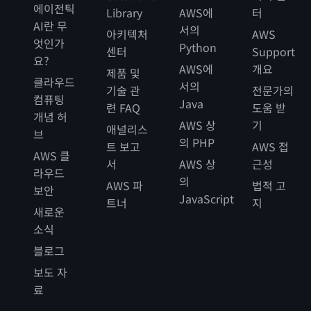
에이전틱
Library
AWS에
터
AI란 무
서의
아키텍처
AWS
엇인가
Python
센터
Support
요?
AWS에
개요
제품 및
클라우드
서의
기술 관
전문가의
컴퓨팅
Java
련 FAQ
도움 받
개념 허
AWS 상
기
애널리스
브
의 PHP
트 보고
AWS 접
AWS 클
서
AWS 상
근성
라우드
의
AWS 파
법적 고
보안
JavaScript
트너
지
새로운
소식
블로그
보도 자
료