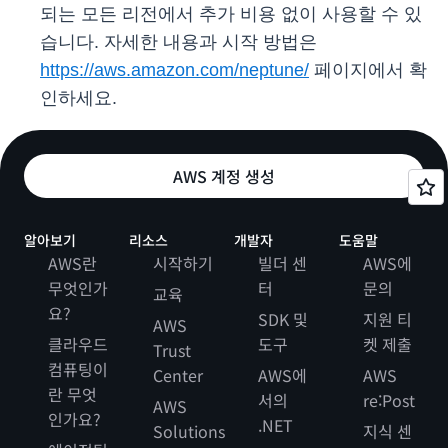
되는 모든 리전에서 추가 비용 없이 사용할 수 있
습니다. 자세한 내용과 시작 방법은
https://aws.amazon.com/neptune/
페이지에서 확
인하세요.
AWS 계정 생성
알아보기
리소스
개발자
도움말
AWS란
시작하기
빌더 센
AWS에
무엇인가
터
문의
교육
요?
SDK 및
지원 티
AWS
클라우드
도구
켓 제출
Trust
컴퓨팅이
Center
AWS에
AWS
란 무엇
서의
re:Post
AWS
인가요?
.NET
Solutions
지식 센