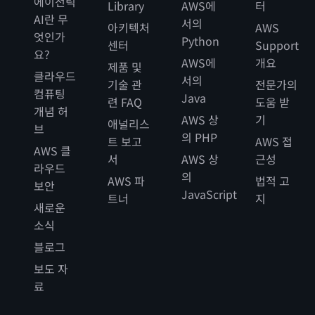
에이전틱
Library
AWS에
터
AI란 무
서의
아키텍처
AWS
엇인가
Python
센터
Support
요?
AWS에
개요
제품 및
클라우드
서의
기술 관
전문가의
컴퓨팅
Java
련 FAQ
도움 받
개념 허
AWS 상
기
애널리스
브
의 PHP
트 보고
AWS 접
AWS 클
서
AWS 상
근성
라우드
의
AWS 파
법적 고
보안
JavaScript
트너
지
새로운
소식
블로그
보도 자
료