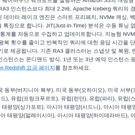
이터 웨어하우스 워크로드를 실행하든 Amazon S3의 개방
스턴스보다 최대 2.2배, Apache Iceberg 쿼리의 경우
 데이터 레이크 엔진은 스마트 프리페치, NVMe 캐싱, 벡터
특징으로 합니다. JIT(Just-in-Time) 분석은 수동 
블 통계를 자동으로 수집하고 업데이트합니다. 지능형 NV
왕복 횟수를 줄이고 반복적인 쿼리에 대한 응답 시간을 단
 인스턴스 크기로 제공됩니다. 기존 RA3 클러스터는 스냅샷 및 
인스턴스는 온디맨드 방식, 1년 또는 3년 예약 인스턴스 
n Redshift 요금 페이지
를 참조하세요.
를 미국 동부(버지니아 북부), 미국 동부(오하이오), 미국 서
), 유럽(프랑크푸르트), 유럽(런던), 유럽(파리), 유럽(
아 태평양(싱가포르), 아시아 태평양(시드니), 아시아 태평
시아 태평양(말레이시아), 아시아 태평양(하이데라바드), 