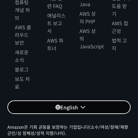
컴퓨팅
Java
련 FAQ
도움 받
개념 허
AWS 상
기
애널리스
브
의 PHP
트 보고
AWS 접
AWS 클
서
AWS 상
근성
라우드
의
AWS 파
법적 고
보안
JavaScript
트너
지
새로운
소식
블로그
보도 자
료
English
Amazon은 기회 균등을 보장하는 기업입니다(소수/여성/장애/재향
군인/성 정체성/성적 지향/나이).