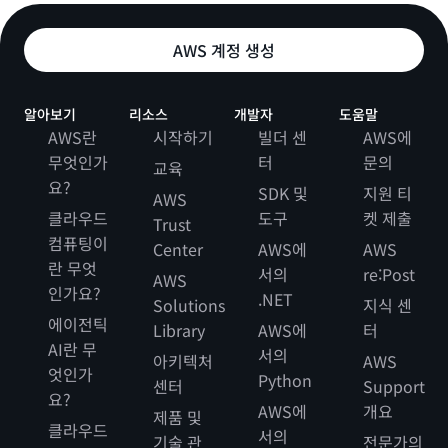
AWS 계정 생성
알아보기
리소스
개발자
도움말
AWS란
시작하기
빌더 센
AWS에
무엇인가
터
문의
교육
요?
SDK 및
지원 티
AWS
클라우드
도구
켓 제출
Trust
컴퓨팅이
Center
AWS에
AWS
란 무엇
서의
re:Post
AWS
인가요?
.NET
Solutions
지식 센
에이전틱
Library
AWS에
터
AI란 무
서의
아키텍처
AWS
엇인가
Python
센터
Support
요?
AWS에
개요
제품 및
클라우드
서의
기술 관
전문가의