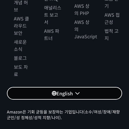
개념 허
AWS 상
기
애널리스
브
의 PHP
트 보고
AWS 접
AWS 클
서
AWS 상
근성
라우드
의
AWS 파
법적 고
보안
JavaScript
트너
지
새로운
소식
블로그
보도 자
료
English
Amazon은 기회 균등을 보장하는 기업입니다(소수/여성/장애/재향
군인/성 정체성/성적 지향/나이).