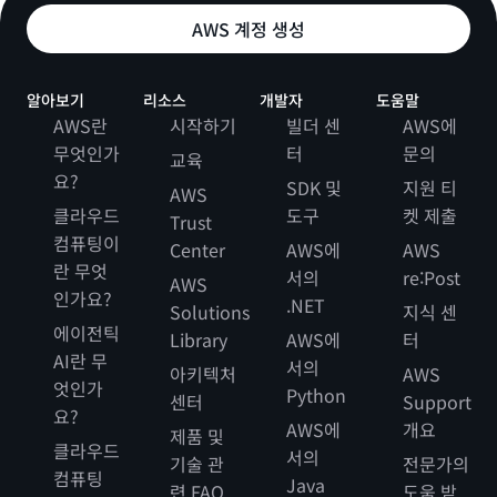
AWS 계정 생성
알아보기
리소스
개발자
도움말
AWS란
시작하기
빌더 센
AWS에
무엇인가
터
문의
교육
요?
SDK 및
지원 티
AWS
클라우드
도구
켓 제출
Trust
컴퓨팅이
Center
AWS에
AWS
란 무엇
서의
re:Post
AWS
인가요?
.NET
Solutions
지식 센
에이전틱
Library
AWS에
터
AI란 무
서의
아키텍처
AWS
엇인가
Python
센터
Support
요?
AWS에
개요
제품 및
클라우드
서의
기술 관
전문가의
컴퓨팅
Java
련 FAQ
도움 받