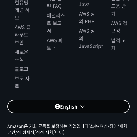
컴퓨팅
Java
련 FAQ
도움 받
개념 허
AWS 상
기
애널리스
브
의 PHP
트 보고
AWS 접
AWS 클
서
AWS 상
근성
라우드
의
AWS 파
법적 고
보안
JavaScript
트너
지
새로운
소식
블로그
보도 자
료
English
Amazon은 기회 균등을 보장하는 기업입니다(소수/여성/장애/재향
군인/성 정체성/성적 지향/나이).