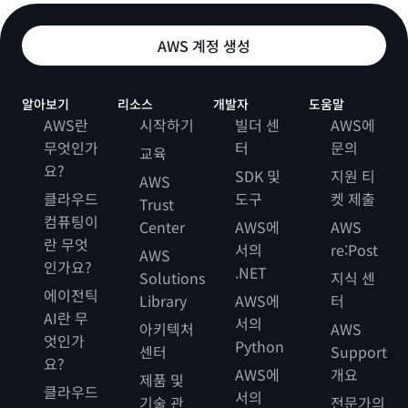
AWS 계정 생성
알아보기
리소스
개발자
도움말
AWS란
시작하기
빌더 센
AWS에
무엇인가
터
문의
교육
요?
SDK 및
지원 티
AWS
클라우드
도구
켓 제출
Trust
컴퓨팅이
Center
AWS에
AWS
란 무엇
서의
re:Post
AWS
인가요?
.NET
Solutions
지식 센
에이전틱
Library
AWS에
터
AI란 무
서의
아키텍처
AWS
엇인가
Python
센터
Support
요?
AWS에
개요
제품 및
클라우드
서의
기술 관
전문가의