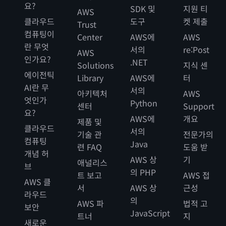
요?
SDK 및
지원 티
AWS
클라우드
도구
켓 제출
Trust
컴퓨팅이
Center
AWS에
AWS
란 무엇
서의
re:Post
AWS
인가요?
.NET
Solutions
지식 센
에이전틱
Library
AWS에
터
AI란 무
서의
아키텍처
AWS
엇인가
Python
센터
Support
요?
AWS에
개요
제품 및
클라우드
서의
기술 관
전문가의
컴퓨팅
Java
련 FAQ
도움 받
개념 허
AWS 상
기
애널리스
브
의 PHP
트 보고
AWS 접
AWS 클
서
AWS 상
근성
라우드
의
AWS 파
법적 고
보안
JavaScript
트너
지
새로운