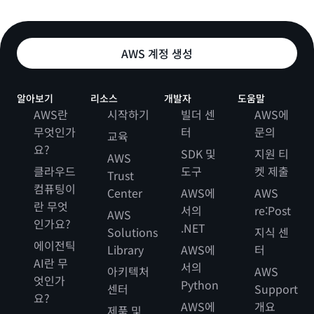
AWS 계정 생성
알아보기
리소스
개발자
도움말
AWS란
시작하기
빌더 센
AWS에
무엇인가
터
문의
교육
요?
SDK 및
지원 티
AWS
클라우드
도구
켓 제출
Trust
컴퓨팅이
Center
AWS에
AWS
란 무엇
서의
re:Post
AWS
인가요?
.NET
Solutions
지식 센
에이전틱
Library
AWS에
터
AI란 무
서의
아키텍처
AWS
엇인가
Python
센터
Support
요?
AWS에
개요
제품 및