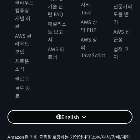
클라우드
서의
기술 관
전문가의
컴퓨팅
Java
련 FAQ
도움 받
개념 허
AWS 상
기
애널리스
브
의 PHP
트 보고
AWS 접
AWS 클
서
AWS 상
근성
라우드
의
AWS 파
법적 고
보안
JavaScript
트너
지
새로운
소식
블로그
보도 자
료
English
Amazon은 기회 균등을 보장하는 기업입니다(소수/여성/장애/재향