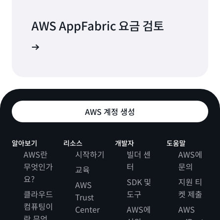
AWS AppFabric 요금 검토
 알아보기
AWS 계정 생성
알아보기
리소스
개발자
도움말
AWS란
시작하기
빌더 센
AWS에
무엇인가
터
문의
교육
요?
SDK 및
지원 티
AWS
클라우드
도구
켓 제출
Trust
컴퓨팅이
Center
AWS에
AWS
란 무엇