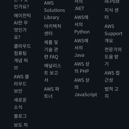
서의
re:Post
AWS
인가요?
.NET
Solutions
지식 센
에이전틱
Library
AWS에
터
AI란 무
서의
아키텍처
AWS
엇인가
Python
센터
Support
요?
AWS에
개요
제품 및
클라우드
서의
기술 관
전문가의
컴퓨팅
Java
련 FAQ
도움 받
개념 허
AWS 상
기
애널리스
브
의 PHP
트 보고
AWS 접
AWS 클
서
AWS 상
근성
라우드
의
AWS 파
법적 고
보안
JavaScript
트너
지
새로운
소식
블로그
보도 자