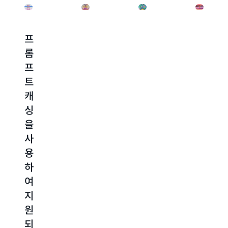
프
생
지
Amaz
롬
성
능
Bedro
프
형
형
의
트
AI
프
증
캐
애
롬
류
싱
플
프
모
을
리
트
델
사
케
라
은
용
이
우
원
하
션
팅
래
여
의
을
모
지
프
활
델
원
롬
용
보
되
프
하
다