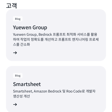
고객
축
하
고
운
Blog
영
Yuewen Group
비
용
Yuewen Group, Bedrock 프롬프트 최적화 서비스를 활용
을
하여 작업의 정확도를 개선하고 프롬프트 엔지니어링 프로세
절
스를 간소화
감
시물 보기
할
수
있
습
니
Blog
다.
Smartsheet
Smartsheet, Amazon Bedrock 및 Roo Code로 개발자
모
생산성 개선
델
증
시물 보기
류