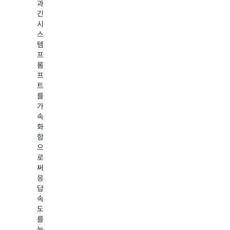
모
스
과
학
트
보
긴
생
레
기
시
모
이
스
델
션
템
을
워
프
미
크
롬
세
플
프
조
로
트
정
를
를
할
구
가
수
축
속
있
합
화
습
니
함
니
다.
으
다.
로
완
에
써
전
이
응
히
전
답
추
트
속
적
의
도
가
함
를
능
수
늦
한