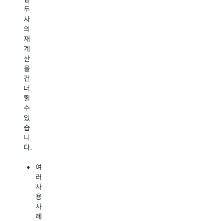
응
데
두
으
답
이
사
로
을
터
의
라
제
합
재
우
공
성
계
팅
배
을
산
합
포
통
을
니
없
해
건
다.
이
증
너
Amazon
최
류
뛸
Bedrock
신
된
수
에
FM
모
있
서
을
델
습
제
사
성
니
공
용
능
다.
하
하
을
는
여
극
여
기
프
대
러
본
롬
화
사
프
프
용
프
롬
트
사
로
프
를
례
덕
트
즉