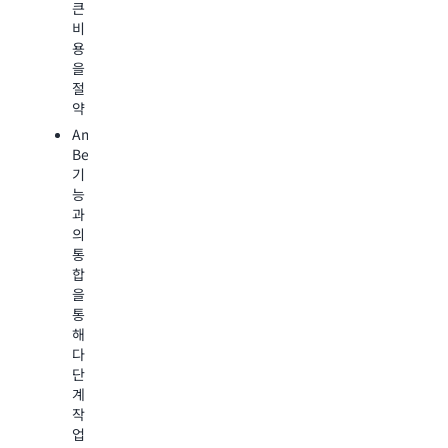
프
큰
업
르
트
비
량
게
를
용
을
구
제
을
줄
축
공
절
이
하
한
약
고
고
다
다
Amazon
프
음
양
Bedrock
롬
이
한
기
프
를
모
능
트
사
델
과
생
용
을
의
성
하
테
통
을
여
스
합
위
합
트
을
한
성
하
통
협
응
며
해
업
답
복
다
진
을
잡
단
행
생
한
계
성
오
작
하
데
케
업
고