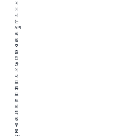
사
례
하
실
례
에
여
은
에
서
응
맞
는
답
2%
는
API
품
미
FM
직
질
에
만
접
과
서
호
비
최
출
용
Amazon
상
전
을
Bedrock
의
반
최
에
응
에
적
서
답
서
화
가
을
프
하
장
얻
롬
도
고
을
프
록
급
수
트
지
모
있
의
원
델
도
특
합
에
록
정
니
필
합
부
다.
적
니
분
Intelligent
하
다.