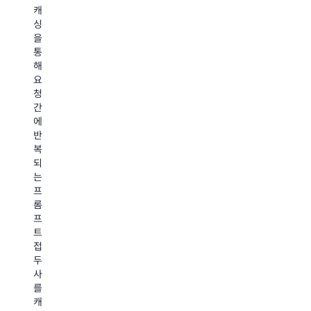
트
캐
다.
용
싱
효
Prompt
을
Amazon
과
Management
통
Bedrock
적
의
해
은
인
프
요
가
모
롬
청
장
델
프
간
낮
을
트
에
은
사
최
반
비
용
적
복
용
합
화
되
으
니
기
는
로
다.
능
프
원
은
원
롬
하
프
하
프
는
롬
는
트
응
프
정
접
답
트
확
두
을
를
도
사
제
자
의
를
공
동
'교
캐
할
으