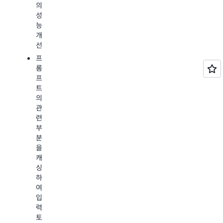
의
션
라
시
성
데
우
테
능
이
터
스
개
터
를
트
선
를
선
Amazon
가
프
택
SageMaker
져
롬
하
Unified
와
프
거
Studio
비
트
나
에
용
의
자
서
을
관
체
생
절
련
라
성
감
부
우
형
Model
분
터
AI
Distil
을
를
애
을
캐
구
플
사
싱
성
리
용
하
하
케
하
여
여
이
면
입
개
션
프
력
발
을
롬
토
작
빠