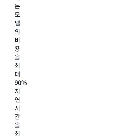
는
트
여
최
모
엔
낮
대
델
지
은
500%
의
니
비
더
비
어
용
빠
용
링
으
르
을
가
로
고
최
속
성
비
대
화
능
용
90%,
극
은
Amazon
지
대
최
Bedrock
Prompt
연
화
대
Management
시
75%
프
Amazon
간
저
롬
Bedrock
프
Intelligent
을
렴
트
Prompt
최
하
의
Routing