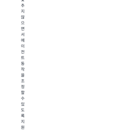
직
추
요
접
지
청
호
않
으
출
으
로
예
면
쉽
측
서
게
정
에
디
확
이
버
도
전
깅
를
트
개
동
프
선
작
롬
합
을
프
니
조
다.
트
정
소
라
할
규
수
우
모
있
팅
모
도
에
델
록
대
에
지
해
서
원