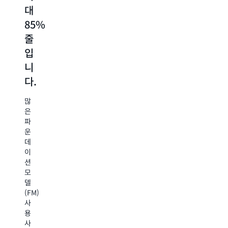
생
대
며
은
성,
모
85%
RAG
평
델
줄
와
가,
제
버
품
입
같
전
군
니
은
관
내
리,
다.
사
의
실
다
용
행
많
양
사
을
은
한
간
파
FM
례
소
운
으
의
화
데
로
하
경
이
프
여
션
롬
우
개
모
프
정
발
델
트
자
(FM)
를
확
가
사
라
도
사
용
우
용
손
사
팅