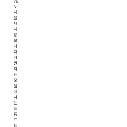
(접
Prompt
는
두
Routing
사
Prompt
사)
은
용
Management
을
정
사
를
재
확
례
사
사
도
별
용
용
저
정
하
합
하
확
여
니
없
도
다
다.
이
를
양
지
비
제
한
원
용
공
FM,
되
을
하
구
는
최
는
성,
모
대
더
도
델
30%
작
구
에
절
고
및
서
감
더
지
는
할
빠
침
프
수
르
을
롬
있
며
테
프
습
더
스
트
니
비