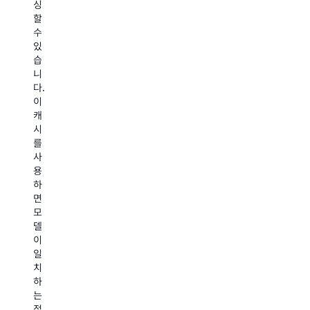
사'
싱
가
로
모
할
능
다
델
수
성
시
을
있
이
작
사
습
가
성
용
니
장
하
하
다.
높
여
여
이
은
정
'학
캐
것
확
생'
시
으
도
모
를
로
를
델
사
예
높
을
용
측
이
미
하
되
고
세
면
는
FM
조
모
모
에
정
델
델
서
합
이
로
보
니
일
요
다
다.
치
청
간
하
을
결
독
는
동
한
점
접
적