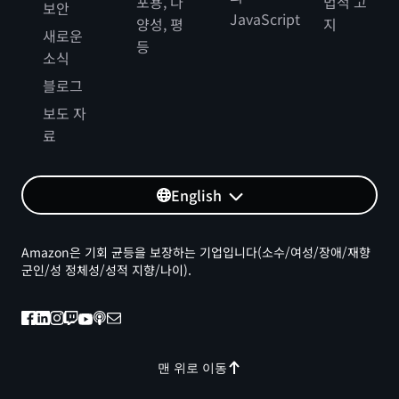
포용, 다
법적 고
보안
JavaScript
양성, 평
지
새로운
등
소식
블로그
보도 자
료
English
Amazon은 기회 균등을 보장하는 기업입니다(소수/여성/장애/재향
군인/성 정체성/성적 지향/나이).
맨 위로 이동