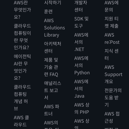
AWS란
시작하기
개발자
AWS에
무엇인가
센터
문의
훈련
요?
SDK 및
지원 티
AWS
클라우드
도구
켓 제출
Solutions
컴퓨팅이
Library
AWS에
AWS
란 무엇
서의
re:Post
아키텍처
인가요?
.NET
센터
지식 센
에이전틱
AWS에
터
제품 및
AI란 무
서의
기술 관
AWS
엇인가
Python
련 FAQ
Support
요?
AWS에
개요
애널리스
클라우드
서의
트 보고
전문가의
컴퓨팅
Java
서
도움 받
개념 허
AWS 상
기
AWS 파
브
의 PHP
트너
AWS 접
AWS 클
AWS 상
근성
AWS의
라우드
의