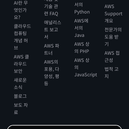
AI란 무
서의
기술 관
AWS
엇인가
Python
련 FAQ
Support
요?
AWS에
개요
애널리스
클라우드
서의
트 보고
전문가의
컴퓨팅
Java
서
도움 받
개념 허
AWS 상
기
AWS 파
브
의 PHP
트너
AWS 접
AWS 클
AWS 상
근성
AWS의
라우드
의
포용, 다
법적 고
보안
JavaScript
양성, 평
지
새로운
등
소식
블로그
보도 자
료