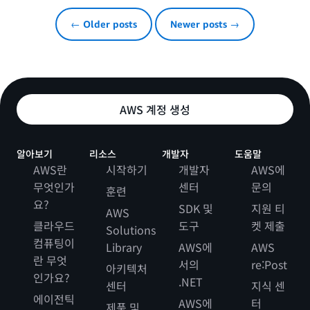
← Older posts
Newer posts →
AWS 계정 생성
알아보기
리소스
개발자
도움말
AWS란
시작하기
개발자
AWS에
무엇인가
센터
문의
훈련
요?
SDK 및
지원 티
AWS
클라우드
도구
켓 제출
Solutions
컴퓨팅이
Library
AWS에
AWS
란 무엇
서의
re:Post
아키텍처
인가요?
.NET
센터
지식 센
에이전틱
AWS에
터
제품 및