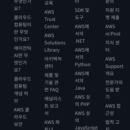
무엇인가
터
문의
교육
요?
SDK 및
지원 티
AWS
클라우드
도구
켓 제출
Trust
컴퓨팅이
Center
AWS에
AWS
란 무엇
서의
re:Post
AWS
인가요?
.NET
Solutions
지식 센
에이전틱
Library
AWS에
터
AI란 무
서의
아키텍처
AWS
엇인가
Python
센터
Support
요?
AWS에
개요
제품 및
클라우드
서의
기술 관
전문가의
컴퓨팅
Java
련 FAQ
도움 받
개념 허
AWS 상
기
애널리스
브
의 PHP
트 보고
AWS 접
AWS 클
서
AWS 상
근성
라우드
의
AWS 파
법적 고
보안
JavaScript
트너
지