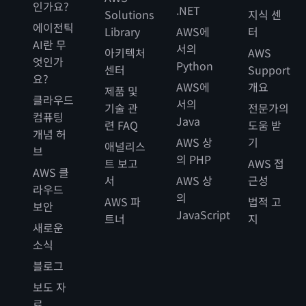
인가요?
.NET
Solutions
지식 센
에이전틱
Library
AWS에
터
AI란 무
서의
아키텍처
AWS
엇인가
Python
센터
Support
요?
AWS에
개요
제품 및
클라우드
서의
기술 관
전문가의
컴퓨팅
Java
련 FAQ
도움 받
개념 허
AWS 상
기
애널리스
브
의 PHP
트 보고
AWS 접
AWS 클
서
AWS 상
근성
라우드
의
AWS 파
법적 고
보안
JavaScript
트너
지
새로운
소식
블로그
보도 자
료