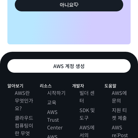
아니요
AWS 계정 생성
알아보기
리소스
개발자
도움말
AWS란
시작하기
빌더 센
AWS에
무엇인가
터
문의
교육
요?
SDK 및
지원 티
AWS
클라우드
도구
켓 제출
Trust
컴퓨팅이
Center
AWS에
AWS
란 무엇
서의
re:Post
AWS