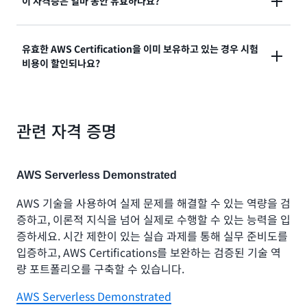
AWS Certified Solutions Architect - Professional
이 자격증은 얼마 동안 유효하나요?
이 향상되고 기술적인 IT/클라우드 동료 및 고객과의 신
저 AWS Certified Cloud Practitioner를 취득하여
및 AWS Certified Security - Specialty는 다른 클라우
뢰도가 높아졌다고 보고합니다.
AWS 클라우드에 대한 기초 지식을 습득하는 것이 좋습
드 전문가들이 솔루션 아키텍트와 같은 직무에서 한 단
니다.
이 자격증은 3년 동안 유효합니다. 자격증이 만료되기
유효한 AWS Certification을 이미 보유하고 있는 경우 시험
계 더 발전하기 위해 취득하는 자격증입니다. 또한 클라
비용이 할인되나요?
전에 이 시험의 최신 버전에 합격하여 자격증을 갱신하
우드 전문가들은 클라우드 데이터 엔지니어와 같은 직무
거나, 이 Associate 레벨 자격증을 자동으로 갱신할 수
로 진출하기 위해 AWS Certified Data Engineer-
있는 AWS Certified Solutions Architect -
Associate 자격증을 취득하기도 합니다.
AWS
예. AWS Certification 하나를 취득하면 다음번 AWS
Professional을 취득하여 자격증을 갱신할 수 있습니
Certification 경로
를 통해 자세히 알아보고 AWS
관련 자격 증명
Certification 시험 접수 시 50% 할인을 받을 수 있습니
다.
AWS Certifications 갱신 옵션
에 대해 자세히 알아
Certification 과정을 계획하세요.
다. 로그인하여
AWS Certification 계정
에서 이 할인을
보세요.
이용할 수 있습니다.
AWS Serverless Demonstrated
AWS 기술을 사용하여 실제 문제를 해결할 수 있는 역량을 검
증하고, 이론적 지식을 넘어 실제로 수행할 수 있는 능력을 입
증하세요. 시간 제한이 있는 실습 과제를 통해 실무 준비도를
입증하고, AWS Certifications를 보완하는 검증된 기술 역
량 포트폴리오를 구축할 수 있습니다.
AWS Serverless Demonstrated