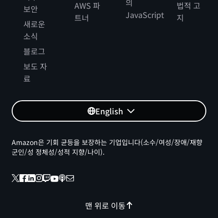
의
AWS 파
법적 고
보안
JavaScript
트너
지
새로운
소식
블로그
보도 자
료
English
Amazon은 기회 균등을 보장하는 기업입니다(소수/여성/장애/재향
군인/성 정체성/성적 지향/나이).
맨 위로 이동