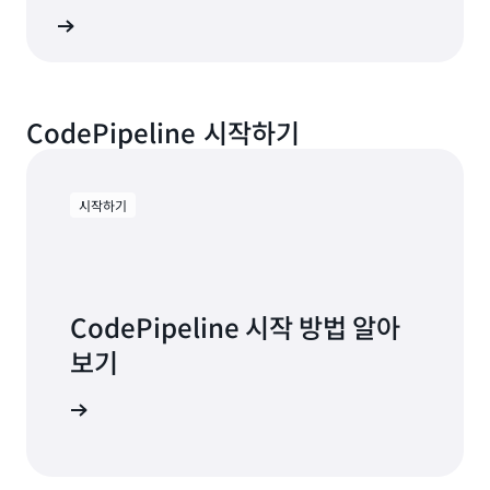
인에 있는 작업 수) * 1(각 작업의 실행 기간) = 작업 실행
문의처
100분
= (200~100(AWS 프리 티어)) * 0.002 USD =
월 총액
CodePipeline 시작하기
0.20 USD
시작하기
CodePipeline 시작 방법 알아
보기
지로 이동