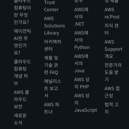
클라우드
도구
켓 제출
Trust
컴퓨팅이
Center
AWS에
AWS
란 무엇
서의
re:Post
AWS
인가요?
.NET
Solutions
지식 센
에이전틱
Library
AWS에
터
AI란 무
서의
아키텍처
AWS
엇인가
Python
센터
Support
요?
AWS에
개요
제품 및
클라우드
서의
기술 관
전문가의
컴퓨팅
Java
련 FAQ
도움 받
개념 허
AWS 상
기
애널리스
브
의 PHP
트 보고
AWS 접
AWS 클
서
AWS 상
근성
라우드
의
AWS 파
법적 고
보안
JavaScript
트너
지
새로운
소식