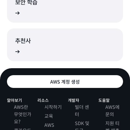
보안 학습
알아보기
추천사
추천사
AWS 계정 생성
알아보기
리소스
개발자
도움말
AWS란
시작하기
빌더 센
AWS에
무엇인가
터
문의
교육
요?
SDK 및
지원 티
AWS