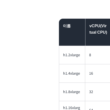
상된 네트워킹을 지원하여 고
시간 인터페이스를 제공합니다
해 최대 25Gbps의 네트워크
이름
vCPU(Vir
tual CPU)
h1.2xlarge
8
h1.4xlarge
16
h1.8xlarge
32
h1.16xlarg