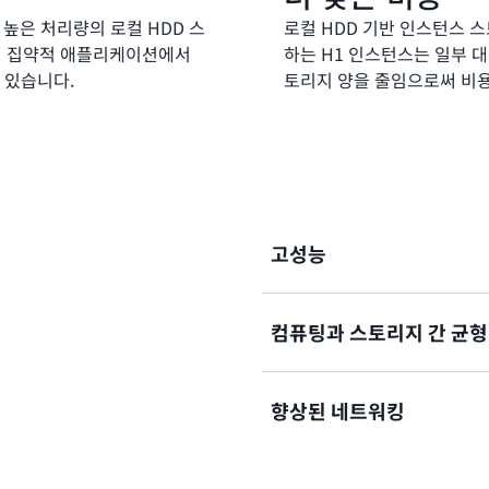
 높은 처리량의 로컬 HDD 스
로컬 HDD 기반 인스턴스 스
터 집약적 애플리케이션에서
하는 H1 인스턴스는 일부 
 있습니다.
토리지 양을 줄임으로써 비용
고성능
2.3GHz 인텔 제온 E5 2686
컴퓨팅과 스토리지 간 균형
재된 H1 인스턴스는 최대 64 
컬 스토리지는 2MiB 블록 
순차 I/O에 높은 디스크 
고밀도 스토리지 최적화 EC
향상된 네트워킹
D2 인스턴스보다 더 많은 vC
토리지를 제공합니다. 가장 큰 인
16TB의 HDD 기반 인스턴
H1 인스턴스는 Elastic Net