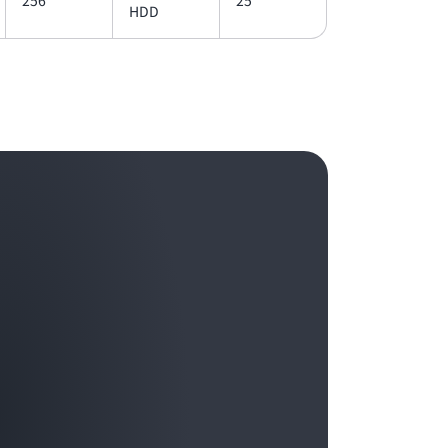
256
25
HDD