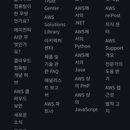
Trust
컴퓨팅이
Center
AWS에
AWS
란 무엇
서의
re:Post
AWS
인가요?
.NET
Solutions
지식 센
에이전틱
Library
AWS에
터
AI란 무
서의
아키텍처
AWS
엇인가
Python
센터
Support
요?
AWS에
개요
제품 및
클라우드
서의
기술 관
전문가의
컴퓨팅
Java
련 FAQ
도움 받
개념 허
AWS 상
기
애널리스
브
의 PHP
트 보고
AWS 접
AWS 클
서
AWS 상
근성
라우드
의
AWS 파
법적 고
보안
JavaScript
트너
지
새로운
소식