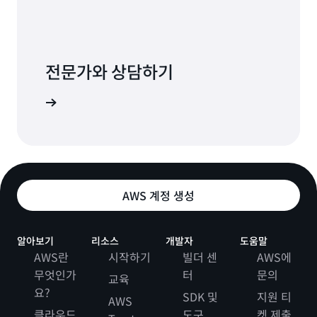
전문가와 상담하기
 알아보기
AWS 계정 생성
알아보기
리소스
개발자
도움말
AWS란
시작하기
빌더 센
AWS에
무엇인가
터
문의
교육
요?
SDK 및
지원 티
AWS
클라우드
도구
켓 제출