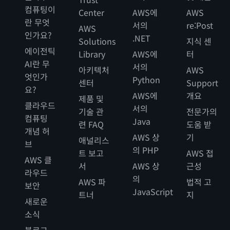
컴퓨팅이
Center
AWS에
AWS
란 무엇
서의
re:Post
AWS
인가요?
.NET
Solutions
지식 센
에이전틱
Library
AWS에
터
AI란 무
서의
아키텍처
AWS
엇인가
Python
센터
Support
요?
AWS에
개요
제품 및
클라우드
서의
기술 관
전문가의
컴퓨팅
Java
련 FAQ
도움 받
개념 허
AWS 상
기
애널리스
브
의 PHP
트 보고
AWS 접
AWS 클
서
AWS 상
근성
라우드
의
AWS 파
법적 고
보안
JavaScript
트너
지
새로운
소식