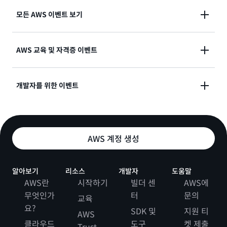
모든 AWS 이벤트 보기
AWS는 온라인 및 오프라인 이벤트를 통해 클라우드 컴
AWS 교육 및 자격증 이벤트
퓨팅 커뮤니티를 하나로 연결하고 AWS 전문가와의 공
동 작업 및 학습합니다.
AWS Training and Certification은 온라인 및 오프라
개발자를 위한 이벤트
인 이벤트를 개최하여 현재와 미래의 빌더가 AWS 클라
자세히 알아보기
우드의 강력한 기능을 활용할 역량을 갖추도록 지원합니
교류하고 협업하고 전문가에게 배울 수 있는 AWS 및
다. 기초적인 클라우드 지식을 쌓거나 AWS 전문가들과
AWS 커뮤니티가 주최하는 이벤트입니다.
본인의 목표에 부합하는 이벤트에 참여하여 심층적인 전
AWS 계정 생성
문 지식을 습득하세요.
자세히 알아보기
알아보기
리소스
개발자
도움말
자세히 알아보기
AWS란
시작하기
빌더 센
AWS에
무엇인가
터
문의
교육
요?
SDK 및
지원 티
AWS
클라우드
도구
켓 제출
Trust