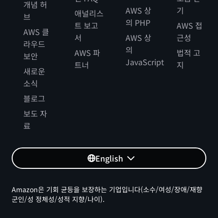
개념 허
AWS 상
기
애널리스
브
의 PHP
트 보고
AWS 접
AWS 클
서
AWS 상
근성
라우드
의
AWS 파
법적 고
보안
JavaScript
트너
지
새로운
소식
블로그
보도 자
료
English
Amazon은 기회 균등을 보장하는 기업입니다(소수/여성/장애/재향
군인/성 정체성/성적 지향/나이).