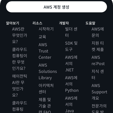
AWS 계정 생성
알아보기
리소스
개발자
도움말
AWS란
시작하기
빌더 센
AWS에
무엇인가
터
문의
교육
요?
SDK 및
지원 티
AWS
클라우드
도구
켓 제출
Trust
컴퓨팅이
Center
AWS에
AWS
란 무엇
서의
re:Post
AWS
인가요?
.NET
Solutions
지식 센
에이전틱
Library
AWS에
터
AI란 무
서의
아키텍처
AWS
엇인가
Python
센터
Support
요?
AWS에
개요
제품 및
클라우드
서의
기술 관
전문가의
컴퓨팅
Java
련 FAQ
도움 받