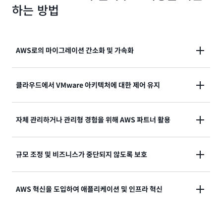
하는 방법
AWS로의 마이그레이션 간소화 및 가속화
클라우드에서 VCF 자동 배포와 구독 이동성을 통해 마
클라우드에서 VMware 아키텍처에 대한 제어 유지
이그레이션 마찰을 없애고 운영 일관성을 보장할 수 있
습니다. IP 주소를 변경하거나, 직원을 재교육하거나, 운
VMware 아키텍처를 완벽하게 제어하고 추가 기능과 타
자체 관리하거나 관리형 경험을 위해 AWS 파트너 활용
영 런북을 재작성할 필요 없이 온프레미스 네트워크를
사 솔루션을 포함한 애플리케이션의 고유한 요구 사항을
확장하고 워크로드를 마이그레이션할 수 있습니다.
충족하는 가상화 스택을 최적화할 수 있습니다.
선택권과 유연성을 확보하여 자체 관리하거나 AWS 파
규모 조정 및 비즈니스가 중단되지 않도록 보호
트너의 전문 지식을 활용해 AWS에서 VCF 환경을 관리
하고 운영하여 인재, 시간 및 비용 측면에서 비즈니스 목
VMware 기반 워크로드를 마이그레이션하고 운영하기
AWS 혁신을 도입하여 애플리케이션 및 인프라 혁신
표를 달성할 수 있습니다.
위한 가장 안전하고 확장 가능하며 복원력이 뛰어난 클
라우드에서 확장성을 강화할 수 있습니다.