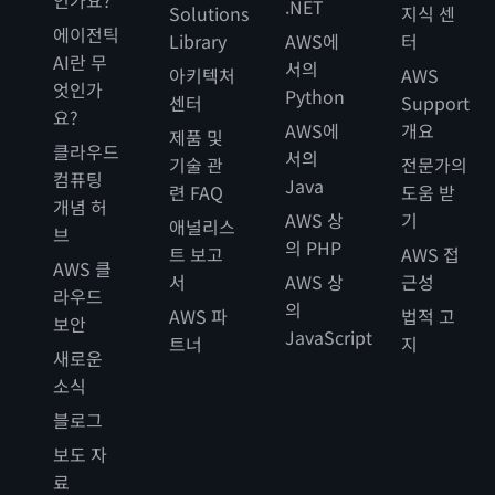
인가요?
.NET
Solutions
지식 센
에이전틱
Library
AWS에
터
AI란 무
서의
아키텍처
AWS
엇인가
Python
센터
Support
요?
AWS에
개요
제품 및
클라우드
서의
기술 관
전문가의
컴퓨팅
Java
련 FAQ
도움 받
개념 허
AWS 상
기
애널리스
브
의 PHP
트 보고
AWS 접
AWS 클
서
AWS 상
근성
라우드
의
AWS 파
법적 고
보안
JavaScript
트너
지
새로운
소식
블로그
보도 자
료