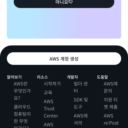
아니요
AWS 계정 생성
알아보기
리소스
개발자
도움말
AWS란
시작하기
빌더 센
AWS에
무엇인가
터
문의
교육
요?
SDK 및
지원 티
AWS
클라우드
도구
켓 제출
Trust
컴퓨팅이
Center
AWS에
AWS
란 무엇
서의
re:Post
AWS