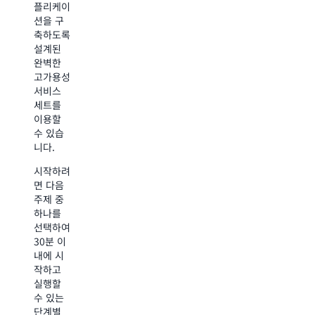
심이 많
플리케이
고 애플
고 클라
션을 구
리케이션
우드를
축하도록
을 실행
처음 접
설계된
하면 조
하는 학
완벽한
직에 적
습자를
고가용성
합한 솔
위해 특
서비스
루션에
별히 설
세트를
대해 자
계된
이용할
세히 알
AWS
수 있습
아보고
Educate
니다.
이를 구
는 진입
축할 수
장벽 없
시작하려
있습니
이 간단
면 다음
다.
하게 클
주제 중
라우드
하나를
프리 티
기술을
선택하여
어를 이
배우고
30분 이
용해
연습하고
내에 시
100가지
평가할
작하고
가 넘는
수 있는
실행할
제품을
무료 액
수 있는
살펴보고
세스를
단계별