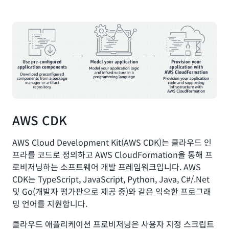
소프트웨어 개발 키트(SDK)는 AWS API와 프로그래밍 방식
으로 상호 작용하는 데 사용할 수 있는 도구입니다. AWS는
다이어그램에 표시된 언어를 포함하여 가장 인기 있는 프로
그래밍 언어에 대한 SDK를 생성하고 유지 관리합니다.
SDK는 애플리케이션 소스 코드를 AWS 서비스와 통합하려
는 경우 유용합니다. 예를 들어
Python SDK를
사용하여 로
컬 하드 드라이브 대신 아마존 심플 스토리지 서비스
(Amazon S3) 에 파일을 저장하는 코드를 작성할 수 있습니
다. 소스 코드를 실행하는 위치에서 조건, 루프, 배열, 목록 및
AWS CDK
기타 프로그래밍 요소를 사용하여 AWS 서비스를 관리할 수
있으므로 능력과 창의력이 높아집니다.
AWS Cloud Development Kit(AWS CDK)는 클라우드 인
다음은 AWS에서 개발자가 사용할 수 있는 일부 도구입니다.
프라를 코드로 정의하고 AWS CloudFormation을 통해 프
애플리케이션을 더 빠르고 쉽게 개발할 수 있는 AWS 도구의
로비저닝하는 소프트웨어 개발 프레임워크입니다. AWS
전체 목록은
AWS 기반 구축 도구를
참조하십시오.
CDK는 TypeScript, JavaScript, Python, Java, C#/.Net
및 Go(개발자 평가판으로 제공 중)와 같은 익숙한 프로그래
밍 언어를 지원합니다.
클라우드 애플리케이션 프로비저닝은 사용자 지정 스크립트