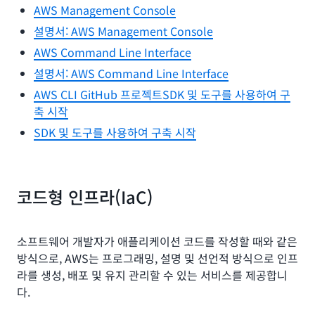
AWS Management Console
할 수 있다는 것입니다. 이렇게 하면 리소스를 선택하고 구성
설명서: AWS Management Console
할 때 인적 오류 가능성을 줄이는 데 도움이 됩니다. CLI를 사
용하려면 명령을 구성하기 위한 적절한 구문을 배워야 하지
AWS Command Line Interface
만 이 명령을 스크립팅할 때 반복 사용이 가능하도록 만들 수
설명서: AWS Command Line Interface
있습니다. 이렇게 하면 장기적으로 시간을 절약할 수 있습니
AWS CLI GitHub 프로젝트SDK 및 도구를 사용하여 구
다.
축 시작
SDK 및 도구를 사용하여 구축 시작
IDE 및 IDE 도구 키트
AWS는 인기 있는 통합 개발 환경 (IDE) 및 IDE 도구 키트에
대한 지원을 제공하므로 원하는 환경에서 AWS에서 코드를
코드형 인프라(IaC)
작성, 디버깅 및 배포할 수 있습니다. 지원되는 IDE 및 도구
키트에는
AWS Cloud9
, IntelliJ, PyCharm, Visual
Studio, Visual Studio 코드, Azure 데브옵스, 라이더 및 웹
소프트웨어 개발자가 애플리케이션 코드를 작성할 때와 같은
스톰이 포함됩니다.
방식으로, AWS는 프로그래밍, 설명 및 선언적 방식으로 인프
라를 생성, 배포 및 유지 관리할 수 있는 서비스를 제공합니
SDK
다.