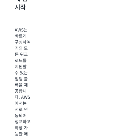
시작
살펴
보기
AWS
Educate
AWS는
는
수백
빠르게
AWS 프
시간에
구성하여
리 티어
달하는
거의 모
를 사용
무료 자
든 워크
하면 다
습형 온
로드를
양한
라인 교
지원할
AWS 제
육 리소
수 있는
품과 서
스와
빌딩 블
비스를
AWS
록을 제
직접 사
Management
공합니
용해 볼
Console
다. AWS
수 있습
에서 실
에서는
니다.
습할 수
서로 연
AWS 프
있는 기
동되어
리 티어
회를 제
정교하고
에서 워
공합니
확장 가
크로드를
다. 호기
능한 애
테스트하