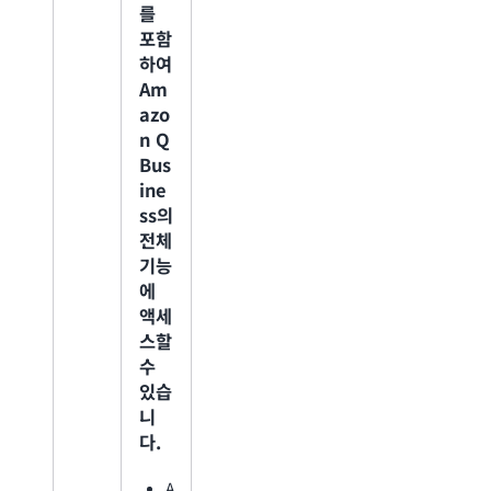
를
에
포함
하여
2
Am
azo
0
n Q
0
Bus
ine
U
ss의
전체
S
기능
에
D
액세
스할
C
수
h
있습
a
니
t
다.
S
y
A
n