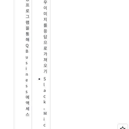
우
프
이
로
미
그
지
램
를
을
응
통
답
해
으
Q
로
B
가
u
져
s
오
i
기
n
S
e
l
s
a
s
c
에
k
액
,
세
M
스
i
c