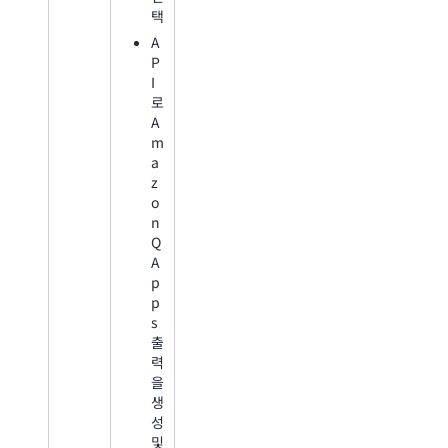
택
A
P
I
로
A
m
a
z
o
n
Q
A
p
p
s
출
력
을
생
성
및