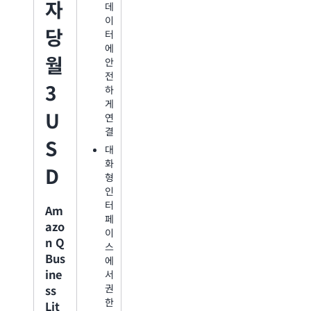
자
데
낸
이
프
당
터
롬
에
프
월
안
트
전
당
3
하
2
게
유
U
연
닛
결
공
S
대
개
화
된
D
형
데
인
이
터
터
Am
페
를
azo
이
기
n Q
스
반
Bus
에
으
ine
서
로
권
ss
일
한
반
Lit