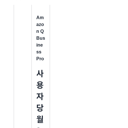
대 또는 문제 해결 지
침과 같은 자주 묻는
질문에 대한 답을 제
공하도록 선택할 수
Am
있습니다. Amazon
azo
Q 임베디드 채팅 또는
n Q
ChatSync API를 사
Bus
용하여 퍼블릭 웹 페
ine
이지에 Amazon Q
Business 기능을 임
ss
베딩하세요.
Pro
소비량에 따른 요금은
사
유닛으로 측정됩니다.
유닛은 Chat 또는
용
ChatSync API와 같
은 런타임 API에 필요
자
한 컴퓨팅 파워를 추
적하고 그 요금을 청
당
구하는 데 사용되는
표준화된 지표입니다.
월
각 ChatSync API 직
접 호출 또는 임베디