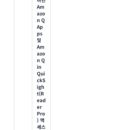
ine
Am
ss
azo
소
n Q
Ap
비
ps
량
및
에
Am
따
azo
른
n Q
요
in
금
Qui
ckS
월
igh
3
t(R
ead
만
er
Pro
유
) 액
닛
세스