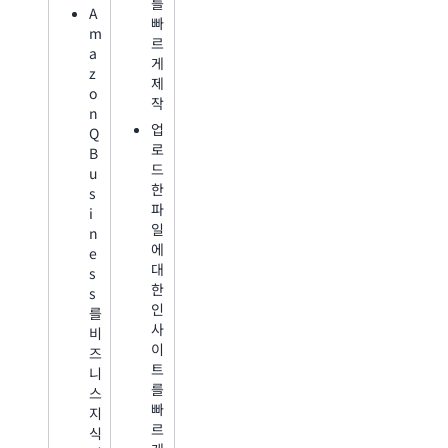
를
A
빠
m
르
a
게
z
제
o
작
n
업
Q
로
B
드
u
한
s
파
i
일
n
에
e
대
s
한
s
인
를
사
비
이
즈
트
니
를
스
빠
지
르
식