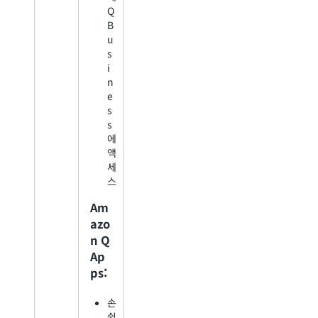
Q
B
u
s
i
n
e
s
s
에
액
세
스
Am
azo
n Q
Ap
ps:
손
쉽