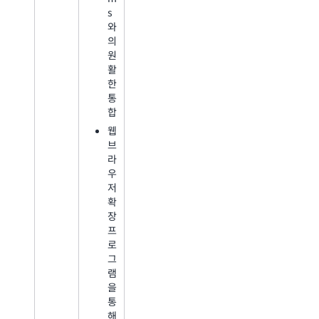
s
와
의
원
활
한
통
합
웹
브
라
우
저
확
장
프
로
그
램
을
통
해