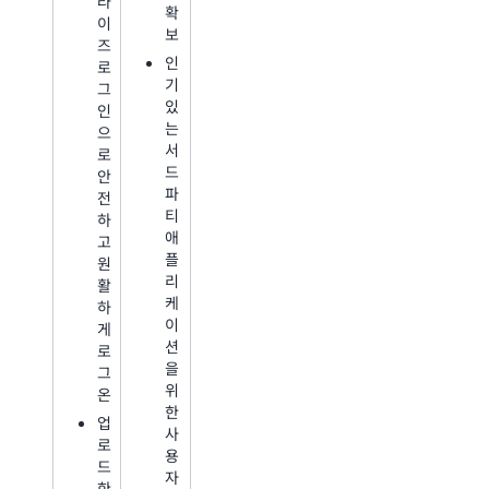
라
확
이
보
즈
인
로
기
그
있
인
는
으
서
로
드
안
파
전
티
하
애
고
플
원
리
활
케
하
이
게
션
로
을
그
위
온
한
업
사
로
용
드
자
한