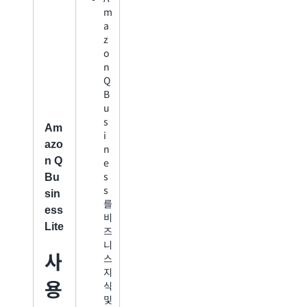
m
c
a
A
z
P
o
I
n
직
Q
접
B
호
u
출
s
당
Am
i
또
azo
n
는
n Q
e
임
s
베
Bu
s
디
sin
를
드
ess
비
채
Lite
즈
팅
니
환
사
스
경
지
에
용
식
서
및
보