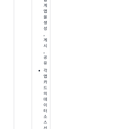
게
앱
을
생
성
,
게
시
,
공
유
각
앱
카
드
의
데
이
터
소
스
선