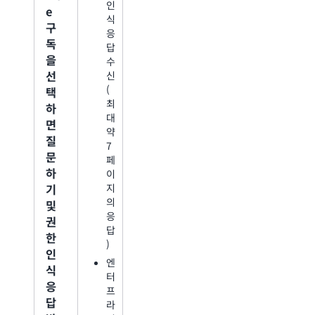
인
쿼
e
식
리
구
응
에
독
답
대
을
수
한
선
신
응
(
답
택
최
생
하
대
성
면
약
질
7
문
페
하
이
기
지
의
및
응
권
답
한
)
인
엔
식
터
응
프
답
라