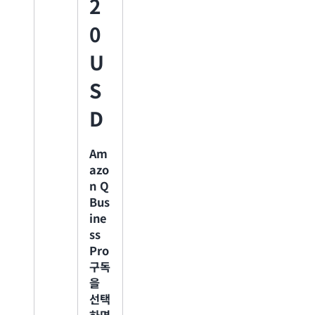
2
드 웹 환경에서 제출
된 각 최종 사용자 프
0
롬프트에 대해 2유닛
이 소비됩니다. 유닛
U
은 번들로 구매해야
하며, 단일 번들은
S
200 USD로, 3만 개
의 유닛과 동일합니
D
다.
해당 월에 사용하지
Am
않은 유닛은 이월되지
azo
않습니다. 모든 유닛
이 사용되면 새 번들
n Q
이 동일한 가격대로
Bus
자동 구매됩니다.
ine
ss
Pro
Am
구독
azo
을
n Q
선택
Bus
하면