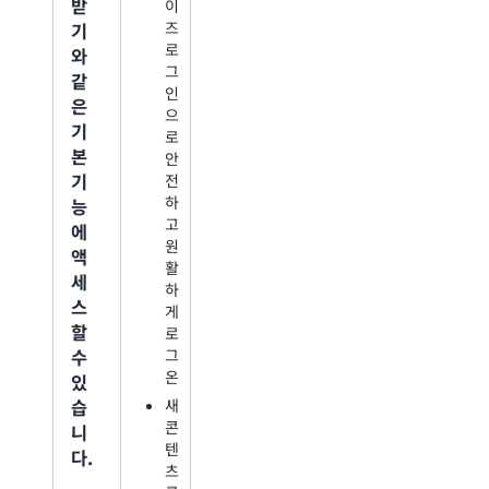
받
이
즈
기
로
와
그
같
인
은
으
기
로
본
안
기
전
하
능
고
에
원
액
활
세
하
스
게
할
로
수
그
온
있
습
새
콘
니
텐
다.
츠