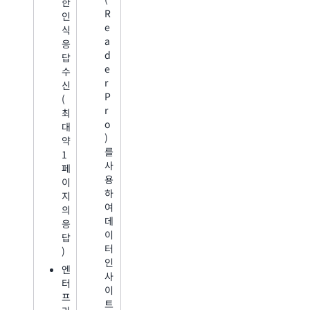
한
R
인
e
식
a
응
d
답
e
수
r
신
P
(
r
최
o
대
)
약
를
1
사
페
용
이
하
지
여
의
데
응
이
답
터
)
인
엔
사
터
이
프
트