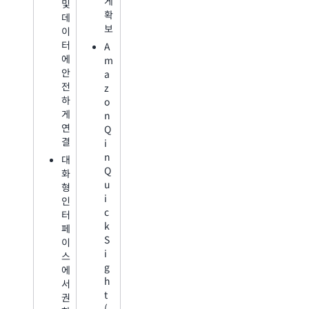
게
및
확
데
보
이
터
A
에
m
안
a
전
z
하
o
게
n
연
Q
결
i
n
대
Q
화
u
형
i
인
c
터
k
페
S
이
i
스
g
에
h
서
t
권
(