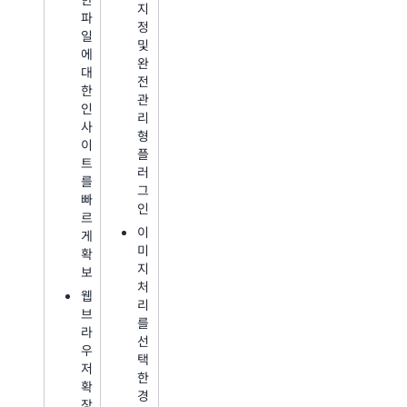
지
파
정
일
및
에
완
대
전
한
관
인
리
사
형
이
플
트
러
를
그
빠
인
르
이
게
미
확
지
보
처
웹
리
브
를
라
선
우
택
저
한
확
경
장