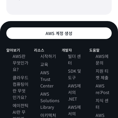
AWS 계정 생성
알아보기
리소스
개발자
도움말
AWS란
시작하기
빌더 센
AWS에
무엇인가
터
문의
교육
요?
SDK 및
지원 티
AWS
클라우드
도구
켓 제출
Trust
컴퓨팅이
Center
AWS에
AWS
란 무엇
서의
re:Post
AWS
인가요?
.NET
Solutions
지식 센
에이전틱
Library
AWS에
터
AI란 무
서의
아키텍처
AWS