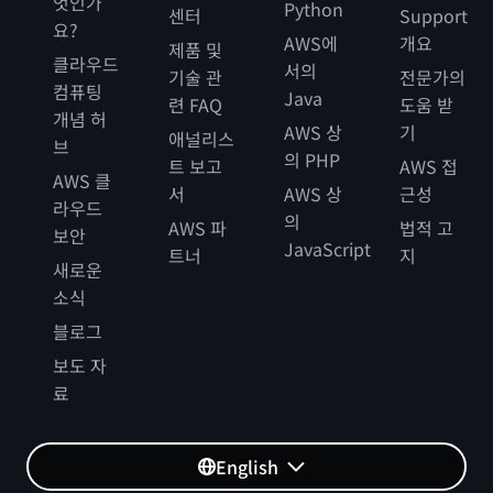
엇인가
Python
센터
Support
요?
AWS에
개요
제품 및
클라우드
서의
기술 관
전문가의
컴퓨팅
Java
련 FAQ
도움 받
개념 허
AWS 상
기
애널리스
브
의 PHP
트 보고
AWS 접
AWS 클
서
AWS 상
근성
라우드
의
AWS 파
법적 고
보안
JavaScript
트너
지
새로운
소식
블로그
보도 자
료
English