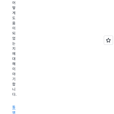
제
요
어
랫
터
공
한
떻
폼
14
합
도
게
과
시
니
구
도
기
간
다.
와
움
능
이
NSW
기
이
을
상
Telestroke
술
되
활
의
Service
을
었
용
임
팀
제
는
하
상
은
공
지
고
의
AWS
하
에
있
업
와
여
대
습
무
eHealth
환
해
니
시
NSW
자
이
다.
간
의
치
야
NSW
단
UCCW
료
기
Health
축
Telestroke
의
합
는
에
Project
질
니
AWS
이
팀
을
다.
를
르
과
높
활
기
협
이
용
까
동
력
고
해
지
영
하
있