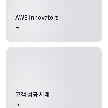
터
과
를
관
포
련
함
AWS Innovators
한
한
병
여
변
 알아보기
러
을
시
추
스
가
템
로
의
분
대
할
규
하
모
여
정
이
형/
미
비
지
정
에
형
주
데
고객 성공 사례
석
이
을
터
다
더 보기
를