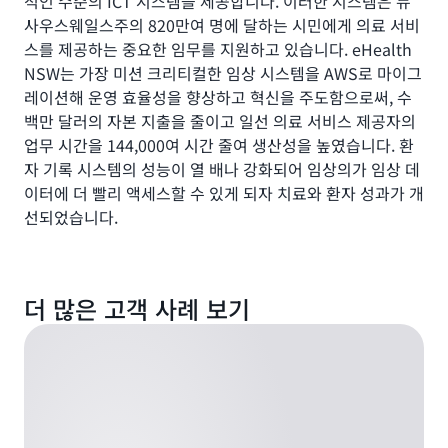
적인 수준의 ICT 시스템을 제공합니다. 이러한 시스템은 뉴
되
유
사우스웨일스주의 820만여 명에 달하는 시민에게 의료 서비
는
형
스를 제공하는 중요한 임무를 지원하고 있습니다. eHealth
엔
(허
터
NSW는 가장 미션 크리티컬한 임상 시스템을 AWS로 마이그
혈
프
레이션해 운영 효율성을 향상하고 혁신을 주도함으로써, 수
성
라
또
백만 달러의 자본 지출을 줄이고 일선 의료 서비스 제공자의
이
는
업무 시간을 144,000여 시간 줄여 생산성을 높였습니다. 환
즈
출
자 기록 시스템의 성능이 열 배나 강화되어 임상의가 임상 데
데
혈
이
이터에 더 빨리 액세스할 수 있게 되자 치료와 환자 성과가 개
성)
터
선되었습니다.
을
레
식
이
별
크
하
와
고,
더 많은 고객 사례 보기
임
특
상
정
및
뇌
기
졸
업
중
데
유
이
형