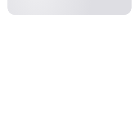
는
저
것
장
입
하
니
는
다.
중
앙
블
집
로
중
식
그
저
게
장
시
소
물
를
읽
보
기
유
하
고
있
습
니
다