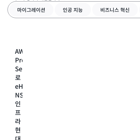
마이그레이션
인공 지능
비즈니스 혁신
AWS
AWS
일
eHealth
e
Professional
에
상
NSW,
N
Services
서
업
클
로
MONAI
무
라
eHealth
Label
에
우
NSW
을
디
드
인
사
지
중
프
용
털
심
라
한
플
전
현
의
랫
략
대
료
폼
의