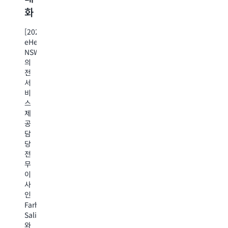
화
영
과
속
상
기
도
[2023]
의
능
를
eHealth
NSW
AI
을
높
의
기
활
이
전
반
용
고
서
비
주
하
자
스
석
는
직
제
공
처
NSW
원
담
리
역
당
[2022]
[2
량
전
닥
eH
[2023]
무
터
N
강
NSW
이
Zoran
는
텔
화
사
Bolevich
A
레
인
가
전
스
[2022]
Farhoud
NSW
문
트
AWS
Salimi
Health
서
로
교
와
에
비