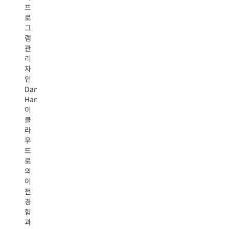
크
육
프
서
스
서
및
로
클
의
비
인
그
라
지
스
증
램
우
원
는
을
관
드
을
프
사
리
를
받
린
용
자
이
아
스
하
인
용
미
오
고
Daniel
해
션
브
AWS
Hansen
어
크
웨
어
이
떻
리
일
드
클
게
티
즈
밴
라
병
컬
병
스
우
원
워
원,
드
드
228
크
eHealth
티
로
곳
로
NSW,
어
의
의
드
임
공
이
사
를
상
인
전
용
클
혁
교
경
자
라
신
육
험
8
우
기
파
과
백
드
관