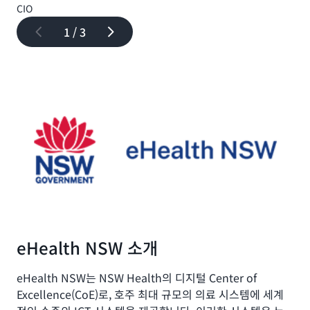
초
동
CIO
으
로
영
로
1 / 3
대
상
참
규
보
여
모
기
하
로
도
실
록
시
돕
하
고
는
자
이
합
프
니
로
다.
젝
NSW
트
Health
의
는
목
AWS
표
eHealth NSW 소개
에
는
서
뇌
호
eHealth NSW는 NSW Health의 디지털 Center of
졸
스
Excellence(CoE)로, 호주 최대 규모의 의료 시스템에 세계
중
팅
의