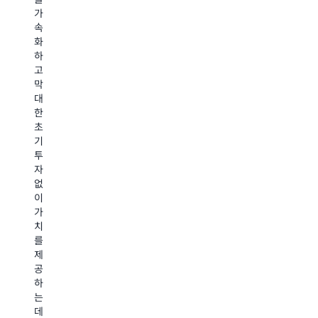
Health
털
졸
하
가
직
혁
중
여
속
원
신
진
eHealth
화
들
을
단
NSW
하
은
가
및
는
고
"내
속
치
직
막
부
화
료
원
대
디
했
전
에
한
지
습
문
게
초
털
니
가
혁
기
화"를
다
에
신
투
통
eH
대
과
자
해
N
한
효
없
일
는
신
율
이
상
1,
속
성
가
업
만
한
을
치
무
U
가
주
를
에
의
상
도
제
서
비
액
하
공
디
용
세
는
하
지
절
스
데
는
털
감
를
필
데
플
부