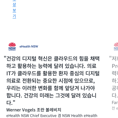
환
더
여
상
습
자
향
AWS
보
니
와
상
에
다.
기
시
된
AI
민
성
기
들
능
동
반
이
효
영
Telestroke
자
율
상
솔
신
성
루
보
의
및
션
기
건
보
을
건강의 디지털 혁신은 클라우드의 힘을 채택
저
강
안
배
하고 활용하는 능력에 달려 있습니다. 의료
Pr
과
을
포
웰
실
IT가 클라우드를 활용한 환자 중심의 디지털
력
하
빙
현
고
의료로 전환되는 중요한 시점에 있으므로,
하
을
하
있
돌
고
우리는 이러한 변화를 함께 앞당겨 나가야
공
습
보
있
니
합니다. 건강의 미래는 그것에 달려 있습니
다.
는
습
다.
다.
데
Fa
니
세
적
다
전 e
Werner Vogels 조란 볼레비치
계
극
최
eHealth NSW Chief Executive 겸 NSW Health eHealth
적