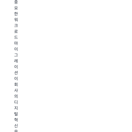
트
중
만
로
및
너
요
명
이
보
인
한
이
전
건
맞
워
상
함
부
춤
크
에
으
간
형
로
게
로
의
교
드
서
써
협
육
마
비
상
력
파
이
스
당
으
트
그
를
한
로
너
레
제
이
호
인
이
공
점
주
맞
션
하
을
NSW
춤
이
고
실
전
형
회
있
현
역
교
사
는
하
의
육
의
소
고
사
서
디
개
N
람
비
지
합
He
들
스
털
니
의
에
와
혁
다.
디
게
협
신
NSW
지
뇌
력
을