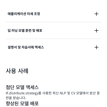
애플리케이션 미세 조정
히스토그램 및 그래프를 비롯한 시각화 도구를 통해 애
딥 러닝 모델 훈련 및 배포
플리케이션을 미세 조정하여 심층 신경망을 신속하게 훈
련시킬 수 있습니다.
최적의 성능 및 현재성을 통해 AWS에서 딥 러닝 모델을
설명서 및 자습서에 액세스
안전하게 훈련시키고 배포할 수 있습니다.
설명서 및 자습서를 활용하여 인공 지능(AI) 개발을 가속
사용 사례
화하고 GitHub에서 활성 커뮤니티에 참여할 수 있습니
다.
첨단 모델 액세스
tf.distribute.strategy를 사용한 최신 NLP 및 CV 모델에서 분산 훈
련을 받습니다.
향상된 모델 배포