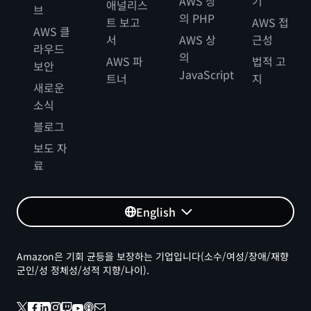
AWS 상
기
애널리스
브
의 PHP
트 보고
AWS 접
AWS 클
서
AWS 상
근성
라우드
의
AWS 파
법적 고
보안
JavaScript
트너
지
새로운
소식
블로그
보도 자
료
English
Amazon은 기회 균등을 보장하는 기업입니다(소수/여성/장애/재향
군인/성 정체성/성적 지향/나이).