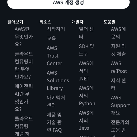
AWS 계정 생성
알아보기
리소스
개발자
도움말
AWS란
시작하기
빌더 센
AWS에
무엇인가
터
문의
교육
요?
SDK 및
지원 티
AWS
클라우드
도구
켓 제출
Trust
컴퓨팅이
Center
AWS에
AWS
란 무엇
서의
re:Post
AWS
인가요?
.NET
Solutions
지식 센
에이전틱
Library
AWS에
터
AI란 무
서의
아키텍처
AWS
엇인가
Python
센터
Support
요?
AWS에
개요
제품 및
클라우드
서의
기술 관
전문가의
컴퓨팅
Java
련 FAQ
도움 받
개념 허