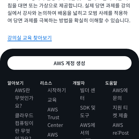
침을 대면 또는 가상으로 제공합니다. 실제 당면 과제를 강의
실에서 강사와 논의하여 배움을 넓히고 모범 사례를 적용하
여 당면 과제를 극복하는 방법을 확실히 이해할 수 있습니다.
강의실 교육 찾아보기
AWS 계정 생성
알아보기
리소스
개발자
도움말
AWS란
시작하기
빌더 센
AWS에
무엇인가
터
문의
교육
요?
SDK 및
지원 티
AWS
클라우드
도구
켓 제출
Trust
컴퓨팅이
Center
AWS에
AWS
란 무엇
서의
re:Post
AWS
인가요?