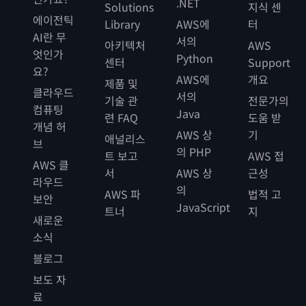
.NET
Solutions
지식 센
에이전틱
Library
AWS에
터
AI란 무
서의
아키텍처
AWS
엇인가
Python
센터
Support
요?
AWS에
개요
제품 및
클라우드
서의
기술 관
전문가의
컴퓨팅
Java
련 FAQ
도움 받
개념 허
AWS 상
기
애널리스
브
의 PHP
트 보고
AWS 접
AWS 클
서
AWS 상
근성
라우드
의
AWS 파
법적 고
보안
JavaScript
트너
지
새로운
소식
블로그
보도 자
료