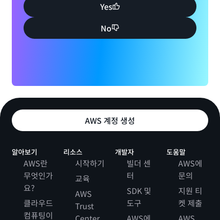
Yes
No
AWS 계정 생성
알아보기
리소스
개발자
도움말
AWS란
시작하기
빌더 센
AWS에
무엇인가
터
문의
교육
요?
SDK 및
지원 티
AWS
클라우드
도구
켓 제출
Trust
컴퓨팅이
Center
AWS에
AWS