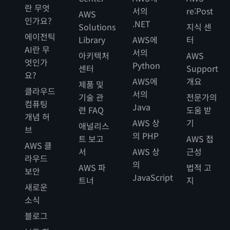
란 무엇
서의
re:Post
AWS
인가요?
.NET
Solutions
지식 센
에이전틱
Library
AWS에
터
AI란 무
서의
아키텍처
AWS
엇인가
Python
센터
Support
요?
AWS에
개요
제품 및
클라우드
서의
기술 관
전문가의
컴퓨팅
Java
련 FAQ
도움 받
개념 허
AWS 상
기
애널리스
브
의 PHP
트 보고
AWS 접
AWS 클
서
AWS 상
근성
라우드
의
AWS 파
법적 고
보안
JavaScript
트너
지
새로운
소식
블로그