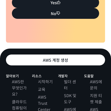
Yes
No
AWS 계정 생성
알아보기
리소스
개발자
도움말
AWS란
시작하기
빌더 센
AWS에
무엇인가
터
문의
교육
요?
SDK 및
지원 티
AWS
클라우드
도구
켓 제출
Trust
컴퓨팅이
Center
AWS에
AWS