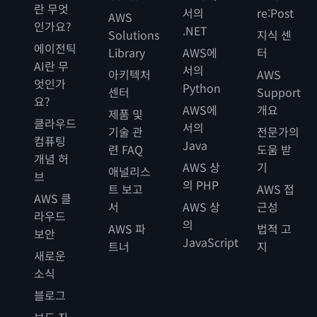
란 무엇
서의
re:Post
AWS
인가요?
.NET
Solutions
지식 센
에이전틱
Library
AWS에
터
AI란 무
서의
아키텍처
AWS
엇인가
Python
센터
Support
요?
AWS에
개요
제품 및
클라우드
서의
기술 관
전문가의
컴퓨팅
Java
련 FAQ
도움 받
개념 허
AWS 상
기
애널리스
브
의 PHP
트 보고
AWS 접
AWS 클
서
AWS 상
근성
라우드
의
AWS 파
법적 고
보안
JavaScript
트너
지
새로운
소식
블로그
보도 자