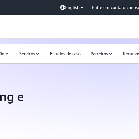
English
Entre em contato conos
ção
Serviços
Estudos de caso
Parceiros
Recurso
ng e