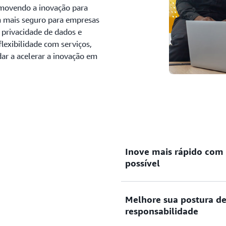
omovendo a inovação para
 mais seguro para empresas
 privacidade de dados e
 flexibilidade com serviços,
dar a acelerar a inovação em
Inove mais rápido com e
possível
A AWS oferece experiência 
Melhore sua postura de
incluindo a experiência mai
responsabilidade
provedor de nuvem, com ma