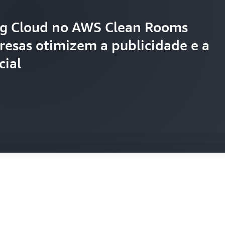
g Cloud no AWS Clean Rooms
transforma as experiências dos
esas otimizem a publicidade e a
oluções unificadas de dados de
ial
 interoperabilidade de tecnologia
as na AWS