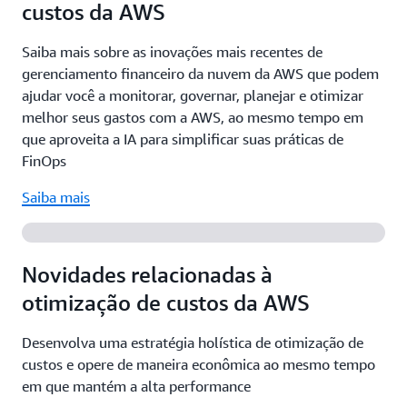
fato ultrapassarem. Você também pode definir
custos da AWS
Saiba mais
opções de compra. A AWS oferece recomendações
metas de utilização e de abrangência de reservas
para otimização de recursos a fim de simplificar o
para as instâncias reservadas e para os Savings
Saiba mais sobre as inovações mais recentes de
processo de avaliação, para que você possa
Plans, bem como monitorar como esses recursos
gerenciamento financeiro da nuvem da AWS que podem
selecionar com eficiência os recursos de melhor
avançam em direção à sua meta.
ajudar você a monitorar, governar, planejar e otimizar
custo. Nós também fornecemos recomendações
melhor seus gastos com a AWS, ao mesmo tempo em
sobre modelos de preços (com até 72% de economia
que aproveita a IA para simplificar suas práticas de
Saiba mais
nas instâncias reservadas e nos Savings Plans e até
FinOps
90% nas instâncias spot) com base em seus padrões
de utilização. Dessa forma, é possível reduzir custos
Saiba mais
sem comprometer a performance da workload.
Saiba mais
Novidades relacionadas à
otimização de custos da AWS
Desenvolva uma estratégia holística de otimização de
custos e opere de maneira econômica ao mesmo tempo
em que mantém a alta performance