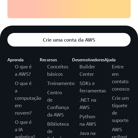
Crie uma conta da AWS
Aprenda
Recursos
Desenvolvedores
Ajuda
O que é
Conceitos
Builder
Entre
a AWS?
básicos
Center
em
contato
O que é
Treinamento
SDKs e
conosco
a
ferramentas
Centro
computação
Crie um
de
.NET na
em
tíquete
Confiança
AWS
nuvem?
de
da AWS
Python
suporte
O que é
Biblioteca
na AWS
a IA
AWS
de
Java na
agêntica?
re:Post