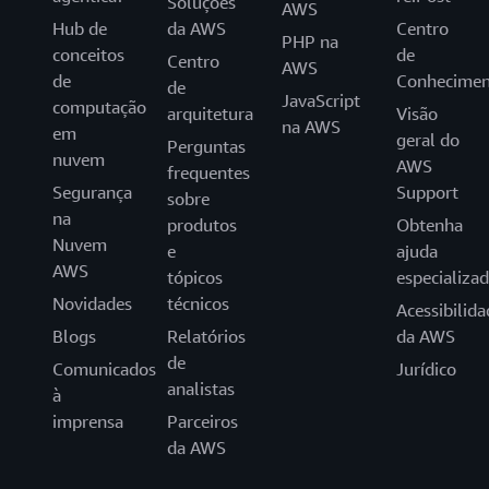
Soluções
AWS
Hub de
da AWS
Centro
PHP na
conceitos
de
Centro
AWS
de
Conhecimen
de
JavaScript
computação
arquitetura
Visão
na AWS
em
geral do
Perguntas
nuvem
AWS
frequentes
Segurança
Support
sobre
na
produtos
Obtenha
Nuvem
e
ajuda
AWS
tópicos
especializa
Novidades
técnicos
Acessibilida
Blogs
Relatórios
da AWS
de
Comunicados
Jurídico
analistas
à
imprensa
Parceiros
da AWS