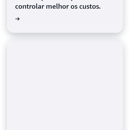
controlar melhor os custos.
ba mais