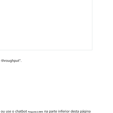
 throughput”.
ou use o chatbot
na parte inferior desta página
Pergunte à AWS