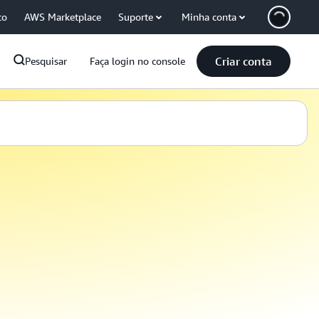
co
AWS Marketplace
Suporte
Minha conta
Criar conta
Pesquisar
Faça login no console