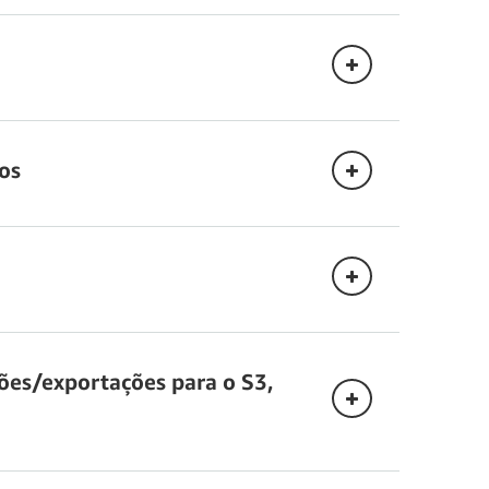
citação de leitura. As RRUs são consumidas em
os
 cobradas em unidades de capacidade de
ões/exportações para o S3,