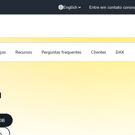
English
Entre em contato conos
ços
Recursos
Perguntas frequentes
Clientes
DAX
n
oDB
s