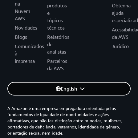
na
produtos
Obtenha
Nuvem
e
ajuda
AWS
tópicos
especializa
Novidades
técnicos
Acessibilida
Blogs
Relatórios
da AWS
de
Comunicados
Jurídico
analistas
à
imprensa
Parceiros
da AWS
English
A Amazon é uma empresa empregadora orientada pelos
fundamentos de igualdade de oportunidades e ações
afirmativas, que não faz distinção entre minorias, mulheres,
portadores de deficiência, veteranos, identidade de gênero,
orientação sexual nem idade.