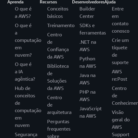
Aprenda
Recursos
Desenvolvedores
Ajuda
O que é
Conceitos
Builder
Entre
a AWS?
básicos
Center
em
contato
O que é
Treinamento
SDKs e
conosco
a
ferramentas
Centro
computação
Crie um
de
.NET na
em
tíquete
Confiança
AWS
nuvem?
de
da AWS
Python
suporte
O que é
Biblioteca
na AWS
a IA
AWS
de
Java na
agêntica?
re:Post
Soluções
AWS
Hub de
da AWS
Centro
PHP na
conceitos
de
Centro
AWS
de
Conhecimen
de
JavaScript
computação
arquitetura
Visão
na AWS
em
geral do
Perguntas
nuvem
AWS
frequentes
Segurança
Support
sobre