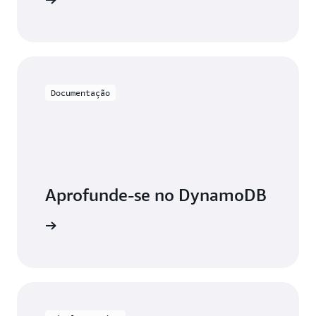
DynamoDB
Documentação
Aprofunde-se no DynamoDB
mentação