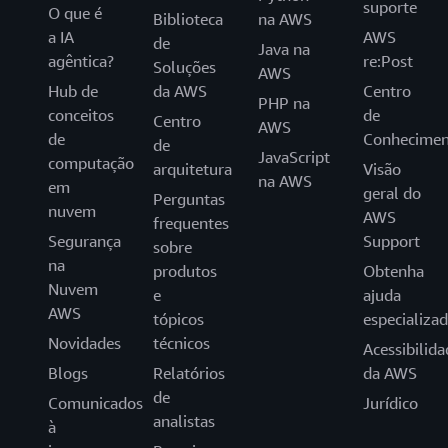
suporte
O que é
Biblioteca
na AWS
a IA
AWS
de
Java na
agêntica?
re:Post
Soluções
AWS
Hub de
da AWS
Centro
PHP na
conceitos
de
Centro
AWS
de
Conhecimen
de
JavaScript
computação
arquitetura
Visão
na AWS
em
geral do
Perguntas
nuvem
AWS
frequentes
Segurança
Support
sobre
na
produtos
Obtenha
Nuvem
e
ajuda
AWS
tópicos
especializa
Novidades
técnicos
Acessibilida
Blogs
Relatórios
da AWS
de
Comunicados
Jurídico
analistas
à