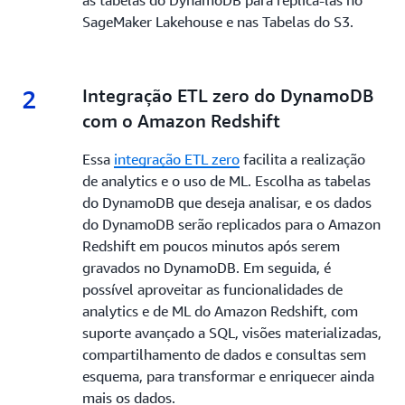
as tabelas do DynamoDB para replicá-las no
SageMaker Lakehouse e nas Tabelas do S3.
2
2.
Integração ETL zero do DynamoDB
com o Amazon Redshift
Essa
integração ETL zero
facilita a realização
de analytics e o uso de ML. Escolha as tabelas
do DynamoDB que deseja analisar, e os dados
do DynamoDB serão replicados para o Amazon
Redshift em poucos minutos após serem
gravados no DynamoDB. Em seguida, é
possível aproveitar as funcionalidades de
analytics e de ML do Amazon Redshift, com
suporte avançado a SQL, visões materializadas,
compartilhamento de dados e consultas sem
esquema, para transformar e enriquecer ainda
mais os dados.