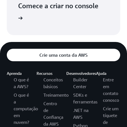
Comece a criar no console
aça login
Crie uma conta da AWS
Aprenda
Recursos
Desenvolvedores
Ajuda
O que é
Conceitos
Builder
Entre
a AWS?
básicos
Center
em
contato
O que é
Treinamento
SDKs e
conosco
a
ferramentas
Centro
computação
Crie um
de
.NET na
em
tíquete
Confiança
AWS
nuvem?
de
da AWS
Python