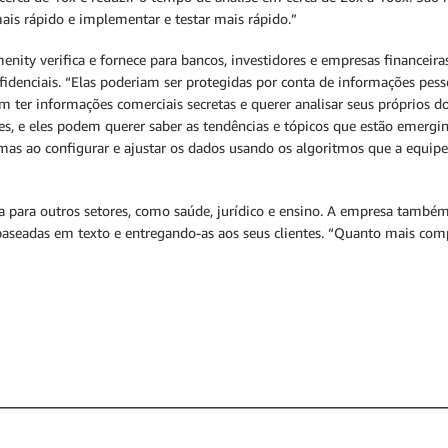
mais rápido e implementar e testar mais rápido.”
ity verifica e fornece para bancos, investidores e empresas financeira
enciais. “Elas poderiam ser protegidas por conta de informações pesso
em ter informações comerciais secretas e querer analisar seus próprios
s, e eles podem querer saber as tendências e tópicos que estão emergi
 mas ao configurar e ajustar os dados usando os algoritmos que a equip
ta para outros setores, como saúde, jurídico e ensino. A empresa também
aseadas em texto e entregando-as aos seus clientes. “Quanto mais comp