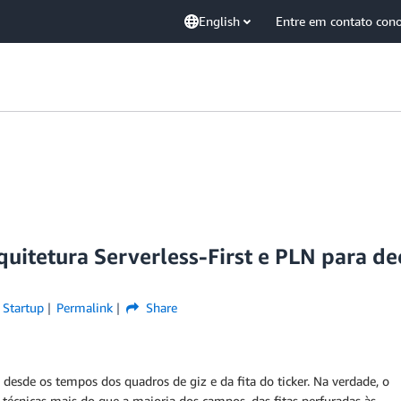
English
Entre em contato con
quitetura Serverless-First e PLN para d
,
Startup
Permalink
Share
 desde os tempos dos quadros de giz e da fita do ticker. Na verdade, o
 técnicas mais do que a maioria dos campos, das fitas perfuradas às