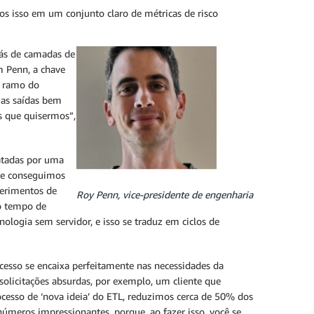
os isso em um conjunto claro de métricas de risco
rás de camadas de
m Penn, a chave
m ramo do
 as saídas bem
s que quisermos”,
ratadas por uma
C e conseguimos
perimentos de
Roy Penn, vice-presidente de engenharia
 o tempo de
logia sem servidor, e isso se traduz em ciclos de
cesso se encaixa perfeitamente nas necessidades da
solicitações absurdas, por exemplo, um cliente que
cesso de ‘nova ideia’ do ETL, reduzimos cerca de 50% dos
úmeros impressionantes, porque, ao fazer isso, você se