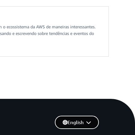
am o ecossistema da AWS de maneiras interessantes.
uisando e escrevendo sobre tendências e eventos do
English