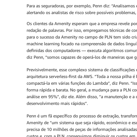
Para as seguradoras, por exemplo, Penn diz: “Analisamos 
alertando os analistas de risco sobre possíveis problemas
Os clientes da Amenity esperam que a empresa revele po
redação de palavras. Por isso, empregamos técnicas de co
para o sucesso da Amenity no campo de PLN tem sido cri
machine learning focado na compreensão de dados linguí
definidas dos computadores — executa algoritmos comume
diz Penn, “somos capazes de operá-los de maneiras que
Previsivelmente, esse complexo sistema de classificações
arquitetura serverless-first da AWS. “Toda a nossa pilh
compactá-la em várias funções do Lambda”, diz Penn. “Iss
forma rápida e barata. No geral, a mudança para a PLN c
análise em 95%”, diz ele. Além disso, “a manutenção e a
desenvolvimento mais rápidos”.
Penn é um fã específico do processo de extração, transfo
Amenity de “um sistema que seja rápido, econômico e escal
precisa de 10 milhões de peças de informações analisada
custos e, com a PLN, conseguimos diminuir os custos em c