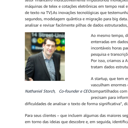
máquinas de telex e cotações eletrônicas em tempo real 
de texto na TV).As inovações tecnológicas que testemun
segundos, modelagem quântica e migração para big data. 
analisar e revisar facilmente pilhas de dados estruturados
Ao mesmo tempo, diz
enterradas em dados t
incontáveis horas pa
pesquisa e transcriç
Por isso, criamos a 
tratam dados estrutu
A startup, que tem e
vasculham enormes q
Nathaniel Storch, Co-founder e CEO
compartilhados com 
precisam para infor
dificuldades de analisar o texto de forma significativa”, 
Para seus clientes – que incluem algumas das maiores seg
em torno das ideias que descobre e, em seguida, identifica 