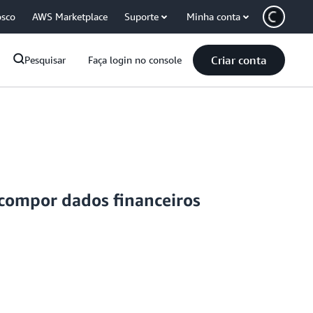
osco
AWS Marketplace
Suporte
Minha conta
Criar conta
Pesquisar
Faça login no console
ecompor dados financeiros