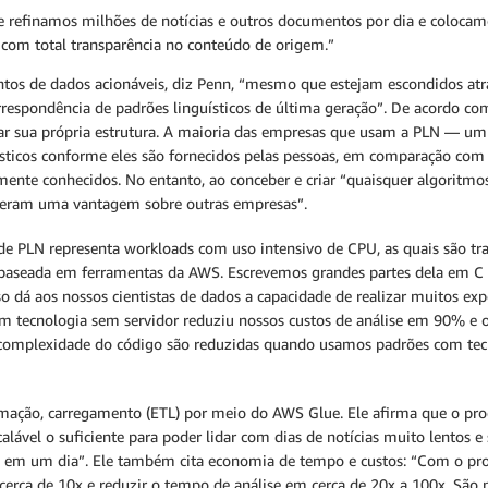
e refinamos milhões de notícias e outros documentos por dia e colocam
, com total transparência no conteúdo de origem.”
ntos de dados acionáveis, diz Penn, “mesmo que estejam escondidos at
rrespondência de padrões linguísticos de última geração”. De acordo co
ar sua própria estrutura. A maioria das empresas que usam a PLN — u
sticos conforme eles são fornecidos pelas pessoas, em comparação com
nte conhecidos. No entanto, ao conceber e criar “quaisquer algoritmo
 geram uma vantagem sobre outras empresas”.
 de PLN representa workloads com uso intensivo de CPU, as quais são t
a é baseada em ferramentas da AWS. Escrevemos grandes partes dela em 
o dá aos nossos cientistas de dados a capacidade de realizar muitos ex
om tecnologia sem servidor reduziu nossos custos de análise em 90% e
 complexidade do código são reduzidas quando usamos padrões com tecno
rmação, carregamento (ETL) por meio do AWS Glue. Ele afirma que o pro
ável o suficiente para poder lidar com dias de notícias muito lentos e 
s em um dia”. Ele também cita economia de tempo e custos: “Com o pro
erca de 10x e reduzir o tempo de análise em cerca de 20x a 100x. São n