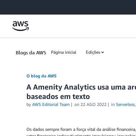
Skip to Main Content
Blogs da AWS
Página inicial
Edições
O blog da AWS
A Amenity Analytics usa uma ar
baseados em texto
by
AWS Editorial Team
on
22 AGO 2022
in
Serverless
Os dados sempre foram a força vital da análise financeira,
setor financeiro indiscutivelmente impulsionou inovações