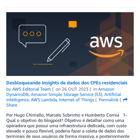
Desbloqueando insights de dados dos CPEs residenciais
by
AWS Editorial Team
on
26 OUT 2023
in
Amazon
DynamoDB
,
Amazon Simple Storage Service (S3)
,
Artificial
Intelligence
,
AWS Lambda
,
Internet of Things
Permalink
Share
Por Hugo Chimello, Marcelo Sobrinho e Humberto Cornia 1-
Qual o objetivo do blogpost? Objetivo é detalhar como uma
operadora que possui uma infraestrutura dedicada, com custo
elevado e pouco flexível, poderia fazer a coleta de dados dos
terminais de seus usuários de forma massiva, e posteriormente