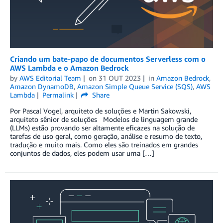
Criando um bate-papo de documentos Serverless com o
AWS Lambda e o Amazon Bedrock
by
AWS Editorial Team
on
31 OUT 2023
in
Amazon Bedrock
,
Amazon DynamoDB
,
Amazon Simple Queue Service (SQS)
,
AWS
Lambda
Permalink
Share
Por Pascal Vogel, arquiteto de soluções e Martin Sakowski,
arquiteto sênior de soluções Modelos de linguagem grande
(LLMs) estão provando ser altamente eficazes na solução de
tarefas de uso geral, como geração, análise e resumo de texto,
tradução e muito mais. Como eles são treinados em grandes
conjuntos de dados, eles podem usar uma […]