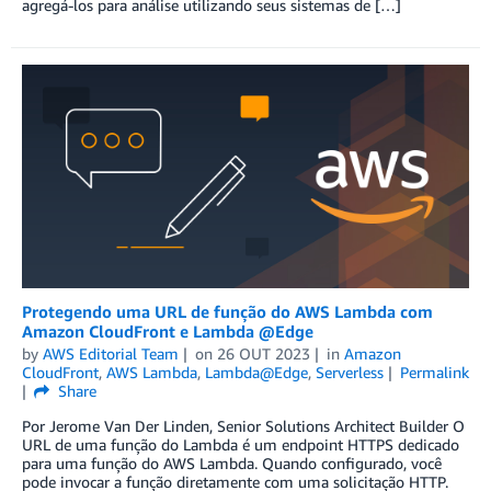
agregá-los para análise utilizando seus sistemas de […]
Protegendo uma URL de função do AWS Lambda com
Amazon CloudFront e Lambda @Edge
by
AWS Editorial Team
on
26 OUT 2023
in
Amazon
CloudFront
,
AWS Lambda
,
Lambda@Edge
,
Serverless
Permalink
Share
Por Jerome Van Der Linden, Senior Solutions Architect Builder O
URL de uma função do Lambda é um endpoint HTTPS dedicado
para uma função do AWS Lambda. Quando configurado, você
pode invocar a função diretamente com uma solicitação HTTP.