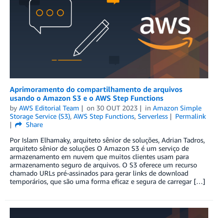
Aprimoramento do compartilhamento de arquivos
usando o Amazon S3 e o AWS Step Functions
by
AWS Editorial Team
on
30 OUT 2023
in
Amazon Simple
Storage Service (S3)
,
AWS Step Functions
,
Serverless
Permalink
Share
Por Islam Elhamaky, arquiteto sênior de soluções, Adrian Tadros,
arquiteto sênior de soluções O Amazon S3 é um serviço de
armazenamento em nuvem que muitos clientes usam para
armazenamento seguro de arquivos. O S3 oferece um recurso
chamado URLs pré-assinados para gerar links de download
temporários, que são uma forma eficaz e segura de carregar […]