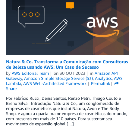
Natura & Co. Transforma a Comunicação com Consultoras
de Beleza usando AWS: Um Caso de Sucesso
by
AWS Editorial Team
on
30 OUT 2023
in
Amazon API
Gateway
,
Amazon Simple Storage Service (S3)
,
Analytics
,
AWS
Lambda
,
AWS Well-Architected Framework
Permalink
Share
Por Fabrício Rucci, Denis Santos, Renzo Petri, Thiago Couto e
Breno Silva Introdução Natura & Co., um conglomerado de
empresas de cosméticos que inclui Natura, Avon e The Body
Shop, é agora a quarta maior empresa de cosméticos do mundo,
com presença em mais de 110 países. Para sustentar seu
movimento de expansão global […]