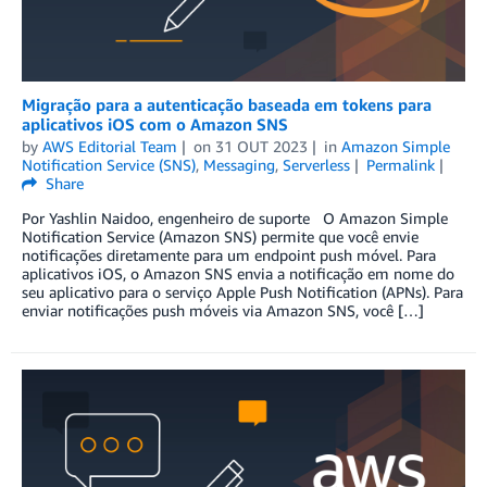
Migração para a autenticação baseada em tokens para
aplicativos iOS com o Amazon SNS
by
AWS Editorial Team
on
31 OUT 2023
in
Amazon Simple
Notification Service (SNS)
,
Messaging
,
Serverless
Permalink
Share
Por Yashlin Naidoo, engenheiro de suporte O Amazon Simple
Notification Service (Amazon SNS) permite que você envie
notificações diretamente para um endpoint push móvel. Para
aplicativos iOS, o Amazon SNS envia a notificação em nome do
seu aplicativo para o serviço Apple Push Notification (APNs). Para
enviar notificações push móveis via Amazon SNS, você […]