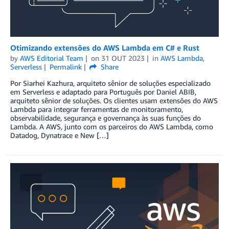
Otimizando extensões do AWS Lambda em C# e Rust
by
AWS Editorial Team
on
31 OUT 2023
in
AWS Lambda
,
Serverless
Permalink
Share
Por Siarhei Kazhura, arquiteto sênior de soluções especializado
em Serverless e adaptado para Português por Daniel ABIB,
arquiteto sênior de soluções. Os clientes usam extensões do AWS
Lambda para integrar ferramentas de monitoramento,
observabilidade, segurança e governança às suas funções do
Lambda. A AWS, junto com os parceiros do AWS Lambda, como
Datadog, Dynatrace e New […]