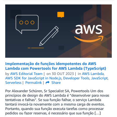
Implementação de funções idempotentes do AWS
Lambda com Powertools for AWS Lambda (TypeScript)
by
AWS Editorial Team
on
30 OUT 2023
in
AWS Lambda
,
AWS SDK for JavaScript in Node.js
,
Developer Tools
,
JavaScript
,
Serverless
Permalink
Share
Por Alexander Schüren, Sr Specialist SA, Powertools Um dos
princípios de design do AWS Lambda é “desenvolver para novas
tentativas e falhas”. Se sua função falhar, o serviço Lambda
tentará invocá-la novamente com a mesma carga de eventos.
Portanto, quando sua função executa tarefas como processar
pedidos ou fazer reservas, é necessário que sua função […]