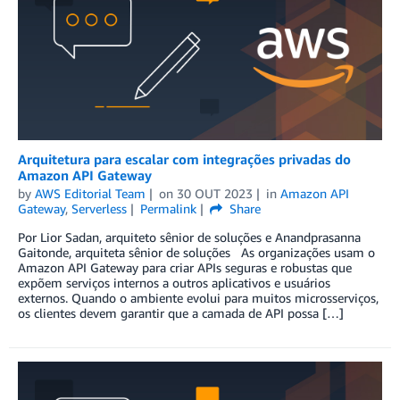
Arquitetura para escalar com integrações privadas do
Amazon API Gateway
by
AWS Editorial Team
on
30 OUT 2023
in
Amazon API
Gateway
,
Serverless
Permalink
Share
Por Lior Sadan, arquiteto sênior de soluções e Anandprasanna
Gaitonde, arquiteta sênior de soluções As organizações usam o
Amazon API Gateway para criar APIs seguras e robustas que
expõem serviços internos a outros aplicativos e usuários
externos. Quando o ambiente evolui para muitos microsserviços,
os clientes devem garantir que a camada de API possa […]