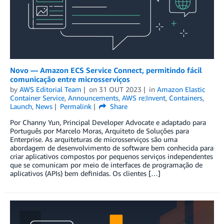
Novo — Amazon ECS Service Connect, permitindo fácil
comunicação entre microsserviços
by
AWS Editorial Team
on
31 OUT 2023
in
Amazon Elastic
Container Service
,
Announcements
,
AWS re:Invent
,
Containers
,
Launch
,
News
Permalink
Share
Por Channy Yun, Principal Developer Advocate e adaptado para
Português por Marcelo Moras, Arquiteto de Soluções para
Enterprise. As arquiteturas de microsserviços são uma
abordagem de desenvolvimento de software bem conhecida para
criar aplicativos compostos por pequenos serviços independentes
que se comunicam por meio de interfaces de programação de
aplicativos (APIs) bem definidas. Os clientes […]