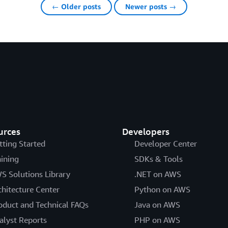
← Older posts
Newer posts →
urces
Developers
tting Started
Developer Center
aining
SDKs & Tools
S Solutions Library
.NET on AWS
chitecture Center
Python on AWS
oduct and Technical FAQs
Java on AWS
alyst Reports
PHP on AWS