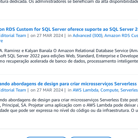
utura dedicada. Os administradores se beneficiam da alta disponibilida
n RDS Custom for SQL Server oferece suporte ao SQL Server 
ditorial Team
on
27 MAR 2024
in
Advanced (300)
,
Amazon RDS Cu
re
 A. Ramirez e Kalyan Banala O Amazon Relational Database Service (Am
oft SQL Server 2022 para edições Web, Standard, Enterprise e Develope
mo recuperação acelerada de banco de dados, processamento inteligente
ndo abordagens de design para criar microsserviços Serverless
ditorial Team
on
27 MAR 2024
in
AWS Lambda
,
Compute
,
Serverles
o abordagens de design para criar microsserviços Serverless Este post f
 Principal, SA. Projetar uma aplicação com o AWS Lambda pode deixar 
ade que pode ser expressa no nível do código ou da infraestrutura. O u