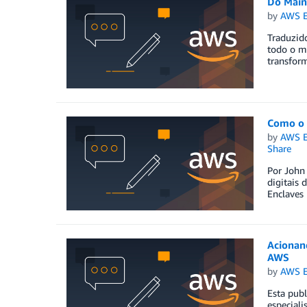
Do Main
by
AWS E
Traduzid
todo o mu
transfor
Como o 
by
AWS E
Share
Por John 
digitais
Enclaves 
Acionan
AWS
by
AWS E
Esta publ
especiali