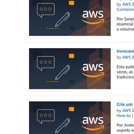
by
AWS E
Containe
Por Sanje
essencia
a volumes
Invocan
by
AWS E
Esta publ
vezes, a
tradicion
Crie um
by
AWS E
How-to
Por Andr
usando s