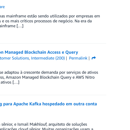
are
emas mainframe estão sendo utilizados por empresas em
e os mais críticos processos de negócio. Na era da
mainframe […]
on Managed Blockchain Access e Query
tomer Solutions
,
Intermediate (200)
Permalink
e adaptou à crescente demanda por serviços de ativos
cess, Amazon Managed Blockchain Query e AWS Nitro
 ativos […]
 para Apache Kafka hospedado em outra conta
 sênior, e Ismail Makhlouf, arquiteto de soluções
 aplicações cloud sênior. Muitas organizações usam a