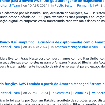
frame para a nuvem AWS: Um guia abrangente de mapeamento
ditorial Team
on
10 ABR 2024
in
Public Sector
Permalink
Sh
o e adaptado por Alessandra Faria, Arquiteta de Soluções, AWS Os sist
ndo desde a década de 1950 para executar as suas principais aplicações 
mação digital, as empresas estão transferindo cada vez mais dados do 
Banco Itaú simplificou a custódia de criptomoedas com o Amaz
ditorial Team
on
08 ABR 2024
in
Amazon Managed Blockchain
,
Cus
Liu e Everton Fraga Neste post, compartilhamos como o Itaú Unibanco s
 de seus clientes e como eles usaram o Amazon Managed Blockchain Ac
para trazer rapidamente inovação de nível empresarial para o espaço de
do funções AWS Lambda a partir do Amazon Managed Streaming
ditorial Team
on
27 MAR 2024
in
Serverless
Permalink
Share
icação foi escrita por Subham Rakshit, arquiteto de soluções especialista
sta sênior e adaptada para o português por Helton Ribeiro, arquiteto de