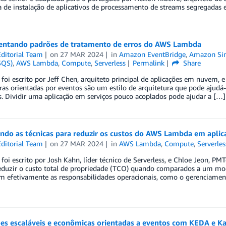
a de instalação de aplicativos de processamento de streams segregadas
ntando padrões de tratamento de erros do AWS Lambda
ditorial Team
on
27 MAR 2024
in
Amazon EventBridge
,
Amazon Simp
SQS)
,
AWS Lambda
,
Compute
,
Serverless
Permalink
Share
 foi escrito por Jeff Chen, arquiteto principal de aplicações em nuvem, 
ras orientadas por eventos são um estilo de arquitetura que pode ajudá-l
s. Dividir uma aplicação em serviços pouco acoplados pode ajudar a […]
ndo as técnicas para reduzir os custos do AWS Lambda em aplic
ditorial Team
on
27 MAR 2024
in
AWS Lambda
,
Compute
,
Serverles
 foi escrito por Josh Kahn, líder técnico de Serverless, e Chloe Jeon, P
duzir o custo total de propriedade (TCO) quando comparados a um mo
em efetivamente as responsabilidades operacionais, como o gerenciamen
ões escaláveis e econômicas orientadas a eventos com KEDA e 