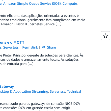
e
,
Amazon Simple Queue Service (SQS)
,
Compute
,
to eficiente das aplicações orientadas a eventos é
ático tradicional geralmente fica complicado em meio
. Amazon Elastic Kubernetes Service […]
tions e o MQTT
s
,
Serverless
Permalink
Share
e Pieter Prinsloo, gerente de soluções para clientes. Às
cos de dados e armazenamento locais. As soluções
as de entrada para […]
 Gateway
sktop & Application Streaming
,
Serverless
,
Technical
rsonalizado para os gateways de conexão NICE DCV
ve conexões DCV em grande escala sem exigir