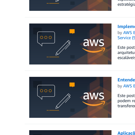
estratégi
Impleme
by
AWS E
Service (
Este post
arquitetu
escalávei
Entende
by
AWS E
Este post
podem re
transfer
Aplicaç