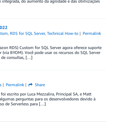
de integrada, do aumento da agilidade e das otimizações
2022
stom
,
RDS for SQL Server
,
Technical How-to
Permalink
azon RDS) Custom for SQL Server agora oferece suporte
r (via BYOM). Você pode usar os recursos do SQL Server
 de consultas, […]
s
Permalink
Share
oi escrito por Luca Mezzalira, Principal SA, e Matt
algumas perguntas para os desenvolvedores devido à
so de Serverless para […]