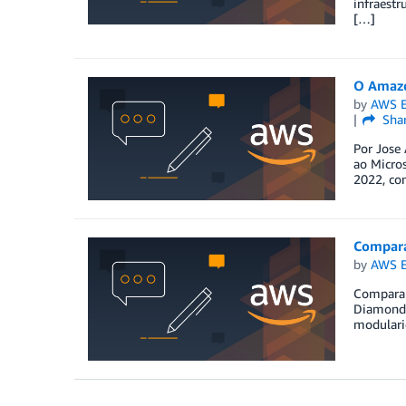
infraestr
[…]
O Amazo
by
AWS E
Sha
Por Jose
ao Micros
2022, co
Compara
by
AWS E
Comparand
Diamond,
modularid