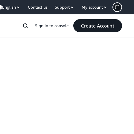
English
Contact us
Support
My account
Create Account
Sign in to console