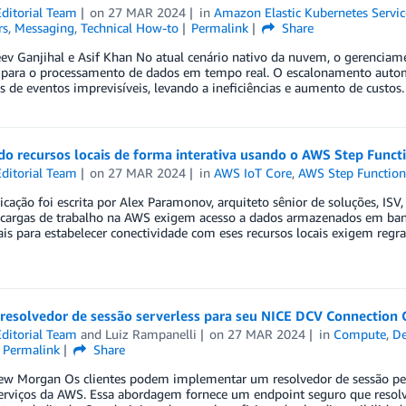
ditorial Team
on
27 MAR 2024
in
Amazon Elastic Kubernetes Servic
rs
,
Messaging
,
Technical How-to
Permalink
Share
ev Ganjihal e Asif Khan No atual cenário nativo da nuvem, o gerenciamen
l para o processamento de dados em tempo real. O escalonamento autom
 de eventos imprevisíveis, levando a ineficiências e aumento de custos
do recursos locais de forma interativa usando o AWS Step Func
ditorial Team
on
27 MAR 2024
in
AWS IoT Core
,
AWS Step Function
icação foi escrita por Alex Paramonov, arquiteto sênior de soluções, ISV, 
s cargas de trabalho na AWS exigem acesso a dados armazenados em ban
ais para estabelecer conectividade com eses recursos locais exigem regr
 resolvedor de sessão serverless para seu NICE DCV Connection
ditorial Team
and
Luiz Rampanelli
on
27 MAR 2024
in
Compute
,
De
Permalink
Share
ew Morgan Os clientes podem implementar um resolvedor de sessão pe
erviços da AWS. Essa abordagem fornece um endpoint seguro que resol