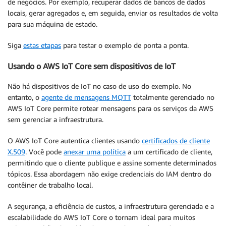
de negócios. Por exemplo, recuperar dados de bancos de dados
locais, gerar agregados e, em seguida, enviar os resultados de volta
para sua máquina de estado.
Siga
estas etapas
para testar o exemplo de ponta a ponta.
Usando o AWS IoT Core sem dispositivos de IoT
Não há dispositivos de IoT no caso de uso do exemplo. No
entanto, o
agente de mensagens MQTT
totalmente gerenciado no
AWS IoT Core permite rotear mensagens para os serviços da AWS
sem gerenciar a infraestrutura.
O AWS IoT Core autentica clientes usando
certificados de cliente
X.509
. Você pode
anexar uma política
a um certificado de cliente,
permitindo que o cliente publique e assine somente determinados
tópicos. Essa abordagem não exige credenciais do IAM dentro do
contêiner de trabalho local.
A segurança, a eficiência de custos, a infraestrutura gerenciada e a
escalabilidade do AWS IoT Core o tornam ideal para muitos