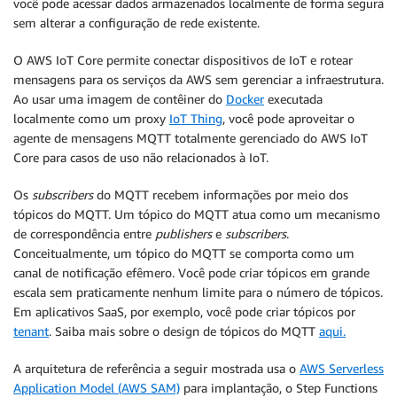
você pode acessar dados armazenados localmente de forma segura
sem alterar a configuração de rede existente.
O AWS IoT Core permite conectar dispositivos de IoT e rotear
mensagens para os serviços da AWS sem gerenciar a infraestrutura.
Ao usar uma imagem de contêiner do
Docker
executada
localmente como um proxy
IoT Thing
, você pode aproveitar o
agente de mensagens MQTT totalmente gerenciado do AWS IoT
Core para casos de uso não relacionados à IoT.
Os
subscribers
do MQTT recebem informações por meio dos
tópicos do MQTT. Um tópico do MQTT atua como um mecanismo
de correspondência entre
publishers
e
subscribers
.
Conceitualmente, um tópico do MQTT se comporta como um
canal de notificação efêmero. Você pode criar tópicos em grande
escala sem praticamente nenhum limite para o número de tópicos.
Em aplicativos SaaS, por exemplo, você pode criar tópicos por
tenant
. Saiba mais sobre o design de tópicos do MQTT
aqui.
A arquitetura de referência a seguir mostrada usa o
AWS Serverless
Application Model (AWS SAM)
para implantação, o Step Functions