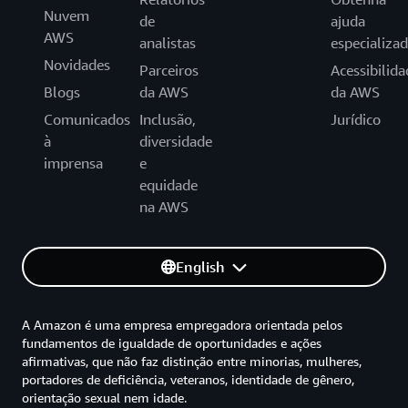
Nuvem
de
ajuda
AWS
analistas
especializa
Novidades
Parceiros
Acessibilida
Blogs
da AWS
da AWS
Comunicados
Inclusão,
Jurídico
à
diversidade
imprensa
e
equidade
na AWS
English
A Amazon é uma empresa empregadora orientada pelos
fundamentos de igualdade de oportunidades e ações
afirmativas, que não faz distinção entre minorias, mulheres,
portadores de deficiência, veteranos, identidade de gênero,
orientação sexual nem idade.