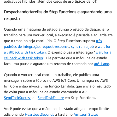
aplicativos híbridos, além dos casos de uso típicos de IoT.
Despachando tarefas do Step Functions e aguardando uma
resposta
Quando uma máquina de estado atinge o estado de despachar o
trabalho para um worker local, a execução é pausada e aguarda até
que o trabalho seja concluído. O Step Functions suporta
três
padrões de integração
:
request-response
,
sync run a job
e
wait for
a callback with task token
. O exemplo usa a integração “
wait for a
callback with task token
”. Ele permite que a máquina de estado
faça uma pausa e aguarde um retorno de chamada por
até 1 ano
.
Quando o worker local conclui o trabalho, ele publica uma
mensagem sobre o tópico no AWS IoT Core. Uma regra no AWS
IoT Core então invoca uma função Lambda, que envia o resultado
de volta para a máquina de estado chamando a API
SendTaskSuccess
ou
SendTaskFailure
em Step Functions.
Você pode evitar que a máquina de estado atinja o tempo limite
adicionando
HeartbeatSeconds
à tarefa no
Amazon States