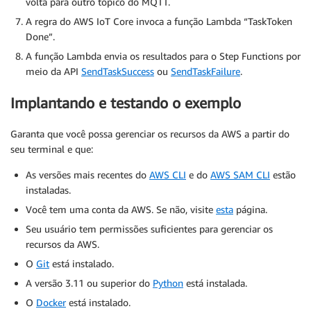
volta para outro tópico do MQTT.
A regra do AWS IoT Core invoca a função Lambda “TaskToken
Done”.
A função Lambda envia os resultados para o Step Functions por
meio da API
SendTaskSuccess
ou
SendTaskFailure
.
Implantando e testando o exemplo
Garanta que você possa gerenciar os recursos da AWS a partir do
seu terminal e que:
As versões mais recentes do
AWS CLI
e do
AWS SAM CLI
estão
instaladas.
Você tem uma conta da AWS. Se não, visite
esta
página.
Seu usuário tem permissões suficientes para gerenciar os
recursos da AWS.
O
Git
está instalado.
A versão 3.11 ou superior do
Python
está instalada.
O
Docker
está instalado.