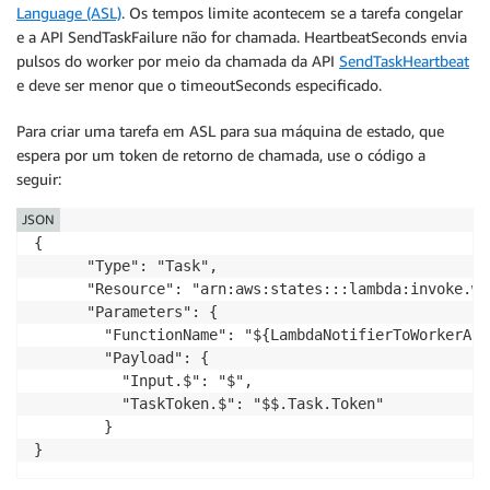
Language (ASL)
. Os tempos limite acontecem se a tarefa congelar
e a API SendTaskFailure não for chamada. HeartbeatSeconds envia
pulsos do worker por meio da chamada da API
SendTaskHeartbeat
e deve ser menor que o timeoutSeconds especificado.
Para criar uma tarefa em ASL para sua máquina de estado, que
espera por um token de retorno de chamada, use o código a
seguir:
JSON
{

      "Type": "Task",

      "Resource": "arn:aws:states:::lambda:invoke.wa
      "Parameters": {

        "FunctionName": "${LambdaNotifierToWorkerArn}
        "Payload": {

          "Input.$": "$",

          "TaskToken.$": "$$.Task.Token"

        }

}