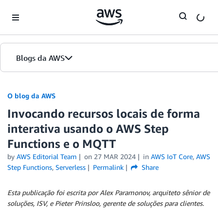
Skip to Main Content
Blogs da AWS
Página inicial
O blog da AWS
Invocando recursos locais de forma
Edições
interativa usando o AWS Step
Functions e o MQTT
by
AWS Editorial Team
on
27 MAR 2024
in
AWS IoT Core
,
AWS
Step Functions
,
Serverless
Permalink
Share
Esta publicação foi escrita por Alex Paramonov, arquiteto sênior de
soluções, ISV, e Pieter Prinsloo, gerente de soluções para clientes.