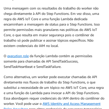
Uma mensagem com os resultados do trabalho do worker não
chega diretamente à API do Step Functions. Em vez disso, uma
regra do AWS IoT Core e uma função Lambda dedicada
encaminham a mensagem de status para o Step Functions. Isso
permite permissões mais granulares nas políticas do AWS IoT
Core, o que resulta em maior segurança pois o contêiner de
trabalho só pode publicar e assinar tópicos específicos. Não
existem credenciais do IAM no local.
O
execution role
da função Lambda contém as permissões
somente para chamadas de API SendTaskSuccess,
SendTaskHeartbeat e SendTaskFailure.
Como alternativa, um worker pode executar chamadas de API
diretamente nos fluxos de trabalho do Step Functions, o que
substitui a necessidade de um tópico no AWS IoT Core, uma regra
e uma função do Lambda para invocar a API do Step Functions.
Essa abordagem requer credenciais do IAM dentro do contêiner do
worker. Você pode usar o
AWS Identity and Access Management
Roles Anywhere
para obter credenciais de segurança temporárias.