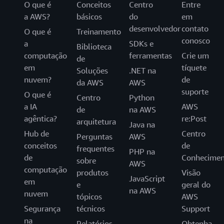
O que é
Conceitos
Centro
Entre
a AWS?
básicos
do
em
desenvolvedor
contato
O que é
Treinamento
conosco
a
SDKs e
Biblioteca
computação
ferramentas
Crie um
de
em
tíquete
Soluções
.NET na
nuvem?
de
da AWS
AWS
suporte
O que é
Centro
Python
a IA
AWS
de
na AWS
agêntica?
re:Post
arquitetura
Java na
Hub de
Centro
Perguntas
AWS
conceitos
de
frequentes
PHP na
de
Conhecimen
sobre
AWS
computação
produtos
Visão
JavaScript
em
e
geral do
na AWS
nuvem
tópicos
AWS
Segurança
técnicos
Support
na
Relatórios
Obtenha