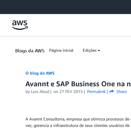
Skip to Main Content
Blogs da AWS
Página inicial
Edições
O blog da AWS
Avannt e SAP Business One na
by
Luis Abud
on
27 FEV 2015
Permalink
Share
A Avannt Consultoria, empresa que otimiza processos de g
vez, gerencia a infraestrutura de seus clientes usuários 