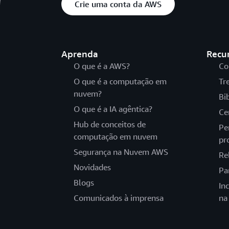
Crie uma conta da AWS
Aprenda
Recu
O que é a AWS?
Co
O que é a computação em
Tr
nuvem?
Bi
O que é a IA agêntica?
Ce
Hub de conceitos de
Pe
computação em nuvem
pr
Segurança na Nuvem AWS
Re
Novidades
Pa
Blogs
In
Comunicados à imprensa
na