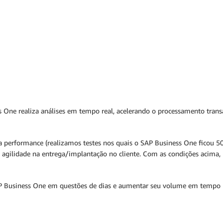
ne realiza análises em tempo real, acelerando o processamento transac
 performance (realizamos testes nos quais o SAP Business One ficou 50
a agilidade na entrega/implantação no cliente. Com as condições acima,
SAP Business One em questões de dias e aumentar seu volume em tempo r