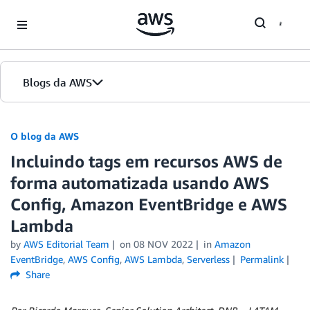
Skip to Main Content
Blogs da AWS
Página inicial
O blog da AWS
Incluindo tags em recursos AWS de
Edições
forma automatizada usando AWS
Config, Amazon EventBridge e AWS
Lambda
by
AWS Editorial Team
on
08 NOV 2022
in
Amazon
EventBridge
,
AWS Config
,
AWS Lambda
,
Serverless
Permalink
Share