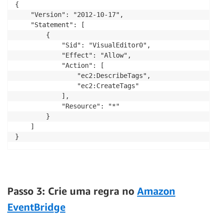
{

    "Version": "2012-10-17",

    "Statement": [

        {

            "Sid": "VisualEditor0",

            "Effect": "Allow",

            "Action": [

                "ec2:DescribeTags",

                "ec2:CreateTags"

            ],

            "Resource": "*"

        }

    ]

Passo 3: Crie uma regra no
Amazon
EventBridge