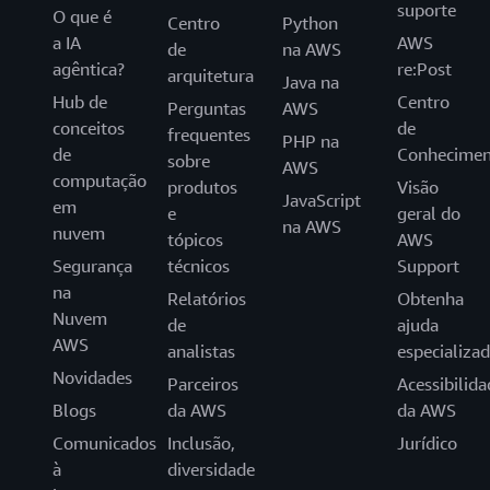
suporte
O que é
Centro
Python
a IA
AWS
de
na AWS
agêntica?
re:Post
arquitetura
Java na
Hub de
Centro
Perguntas
AWS
conceitos
de
frequentes
PHP na
de
Conhecimen
sobre
AWS
computação
produtos
Visão
JavaScript
em
e
geral do
na AWS
nuvem
tópicos
AWS
Segurança
técnicos
Support
na
Relatórios
Obtenha
Nuvem
de
ajuda
AWS
analistas
especializa
Novidades
Parceiros
Acessibilida
Blogs
da AWS
da AWS
Comunicados
Inclusão,
Jurídico
à
diversidade