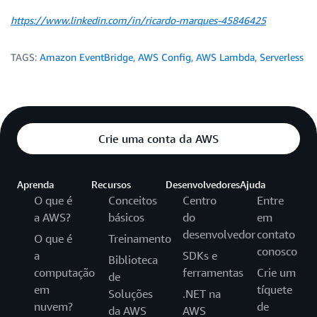
https://www.linkedin.com/in/ricardo-marques-45846425
TAGS:
Amazon EventBridge
,
AWS Config
,
AWS Lambda
,
Serverless
Crie uma conta da AWS
Aprenda
Recursos
Desenvolvedores
Ajuda
O que é
Conceitos
Centro
Entre
a AWS?
básicos
do
em
desenvolvedor
contato
O que é
Treinamento
conosco
a
SDKs e
Biblioteca
computação
ferramentas
Crie um
de
em
tíquete
Soluções
.NET na
nuvem?
de
da AWS
AWS