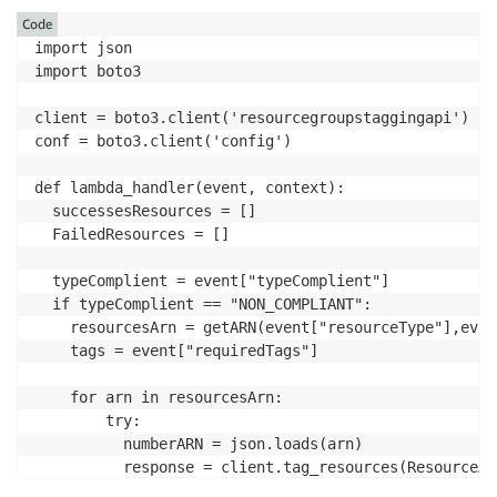
Code
import json

import boto3

client = boto3.client('resourcegroupstaggingapi')

conf = boto3.client('config')

def lambda_handler(event, context):

  successesResources = []

  FailedResources = []

  typeComplient = event["typeComplient"]

  if typeComplient == "NON_COMPLIANT":

    resourcesArn = getARN(event["resourceType"],even
    tags = event["requiredTags"]

    for arn in resourcesArn:

        try:

          numberARN = json.loads(arn)

          response = client.tag_resources(ResourceAR
          successesResources.append(arn)
