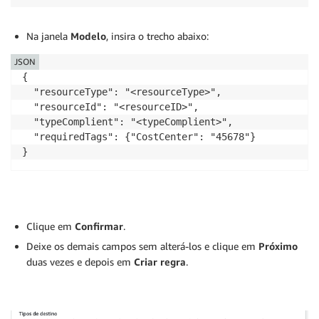
Na janela
Modelo
, insira o trecho abaixo:
JSON
{

  "resourceType": "<resourceType>",

  "resourceId": "<resourceID>",

  "typeComplient": "<typeComplient>",

  "requiredTags": {"CostCenter": "45678"}

Clique em
Confirmar
.
Deixe os demais campos sem alterá-los e clique em
Próximo
duas vezes e depois em
Criar regra
.