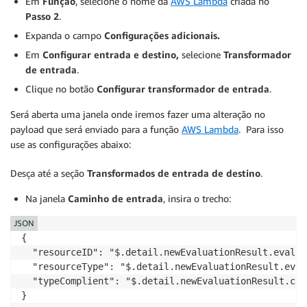
Em
Função
, selecione o nome da
AWS Lambda
criada no
Passo 2
.
Expanda o campo
Configurações adicionais.
Em
Configurar entrada e destino,
selecione
Transformador
de entrada
.
Clique no botão
Configurar transformador de entrada
.
Será aberta uma janela onde iremos fazer uma alteração no
payload que será enviado para a função
AWS Lambda
. Para isso
use as configurações abaixo:
Desça até a seção
Transformados de entrada de destino
.
Na janela
Caminho de entrada
, insira o trecho:
JSON
{

  "resourceID": "$.detail.newEvaluationResult.evalua
  "resourceType": "$.detail.newEvaluationResult.eval
  "typeComplient": "$.detail.newEvaluationResult.com