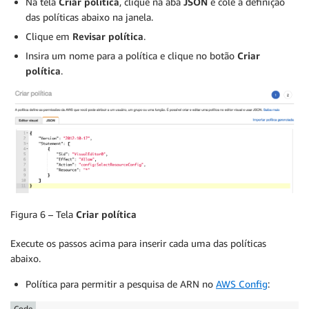
Na tela
Criar política
, clique na aba
JSON
e cole a definição
das políticas abaixo na janela.
Clique em
Revisar política
.
Insira um nome para a política e clique no botão
Criar
política
.
Figura 6 – Tela
Criar política
Execute os passos acima para inserir cada uma das políticas
abaixo.
Política para permitir a pesquisa de ARN no
AWS Config
:
Code