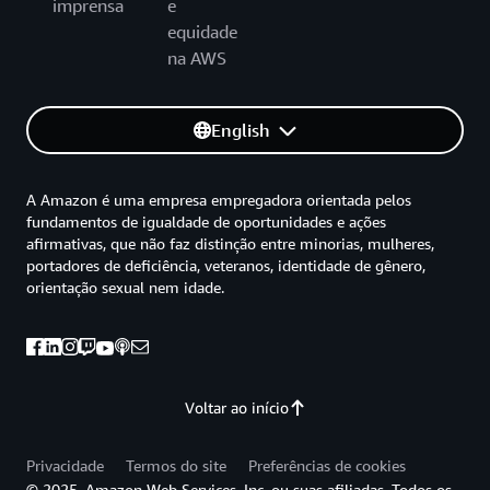
imprensa
e
equidade
na AWS
English
A Amazon é uma empresa empregadora orientada pelos
fundamentos de igualdade de oportunidades e ações
afirmativas, que não faz distinção entre minorias, mulheres,
portadores de deficiência, veteranos, identidade de gênero,
orientação sexual nem idade.
Voltar ao início
Privacidade
Termos do site
Preferências de cookies
© 2025, Amazon Web Services, Inc. ou suas afiliadas. Todos os