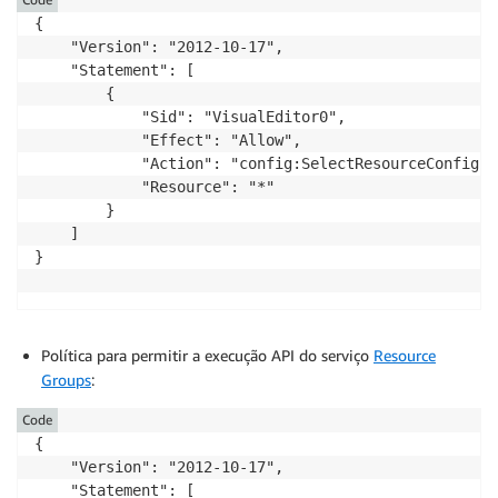
{

    "Version": "2012-10-17",

    "Statement": [

        {

            "Sid": "VisualEditor0",

            "Effect": "Allow",

            "Action": "config:SelectResourceConfig",

            "Resource": "*"

        }

    ]

}

Política para permitir a execução API do serviço
Resource
Groups
:
Code
{

    "Version": "2012-10-17",

    "Statement": [
