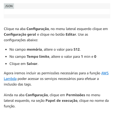
JSON
        except Exception as e:

          errorMsg = str(e)

          FailedResources.append({'ResourceArn': arn
Clique na aba
Configuração
, no menu lateral esquerdo clique em
  out = {

Configuração geral
e clique no botão
Editar
. Use as
      "SuccessesResources": successesResources,

configurações abaixo:
      "FailedResources": FailedResources

  }

No campo
memória
, altere o valor para
512
.
  return out

No campo
Tempo limite
, altere o valor para
1
min e
0
Clique em
Salvar
.
def getARN(resourceType, resourceID):

Agora iremos incluir as permissões necessárias para a função
AWS
  try:

Lambda
poder acessar os serviços necessários para efetuar a
    query = "SELECT arn WHERE resourceId='" +  resou
inclusão das tags.
    resp = conf.select_resource_config(Expression=qu
    return resp

Ainda na aba
  except Exception as e:

Configuração
, clique em
Permissões
no menu
    errorMsg = str(e)

lateral esquerdo, na seção
Papel de execução
, clique no nome da
função.