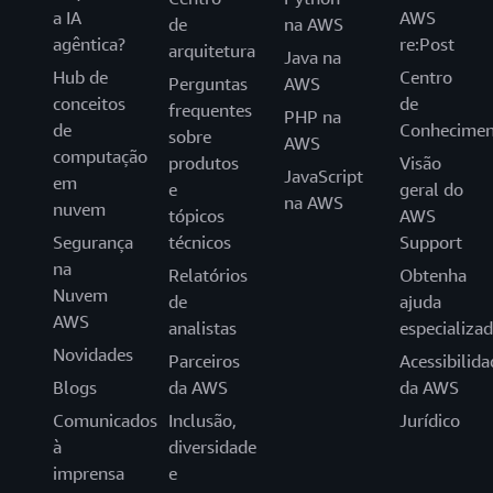
a IA
AWS
de
na AWS
agêntica?
re:Post
arquitetura
Java na
Hub de
Centro
Perguntas
AWS
conceitos
de
frequentes
PHP na
de
Conhecimen
sobre
AWS
computação
produtos
Visão
JavaScript
em
e
geral do
na AWS
nuvem
tópicos
AWS
Segurança
técnicos
Support
na
Relatórios
Obtenha
Nuvem
de
ajuda
AWS
analistas
especializa
Novidades
Parceiros
Acessibilida
Blogs
da AWS
da AWS
Comunicados
Inclusão,
Jurídico
à
diversidade
imprensa
e