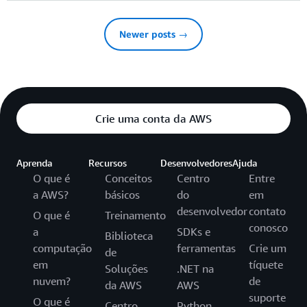
Newer posts →
Crie uma conta da AWS
Aprenda
Recursos
Desenvolvedores
Ajuda
O que é
Conceitos
Centro
Entre
a AWS?
básicos
do
em
desenvolvedor
contato
O que é
Treinamento
conosco
a
SDKs e
Biblioteca
computação
ferramentas
Crie um
de
em
tíquete
Soluções
.NET na
nuvem?
de
da AWS
AWS
suporte
O que é
Centro
Python