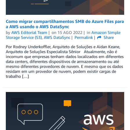
Como migrar compartilhamentos SMB do Azure Files para
a AWS usando o AWS DataSync
by
AWS Editorial Team
on
15 AGO 2022
in
Amazon Simple
Storage Service (S3)
,
AWS DataSync
Permalink
Share
Por Rodney Underkoffler, Arquiteto de Soluções e Aidan Keane,
Arquiteto de Soluções Especialista Sênior Atualmente, não é
incomum que empresas tenham dados localizados em diferentes
data centers, diferentes dispositivos de armazenamento ou até
mesmo diferentes provedores de nuvem. E mesmo que os dados
residam em um provedor de nuvem, podem existir cargas de
trabalho […]