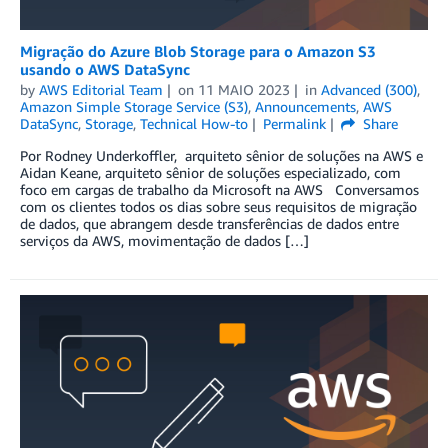
Migração do Azure Blob Storage para o Amazon S3
usando o AWS DataSync
by
AWS Editorial Team
on
11 MAIO 2023
in
Advanced (300)
,
Amazon Simple Storage Service (S3)
,
Announcements
,
AWS
DataSync
,
Storage
,
Technical How-to
Permalink
Share
Por Rodney Underkoffler, arquiteto sênior de soluções na AWS e
Aidan Keane, arquiteto sênior de soluções especializado, com
foco em cargas de trabalho da Microsoft na AWS Conversamos
com os clientes todos os dias sobre seus requisitos de migração
de dados, que abrangem desde transferências de dados entre
serviços da AWS, movimentação de dados […]