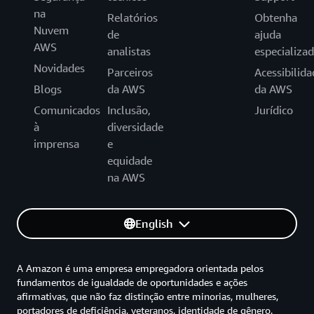
na
Relatórios
Obtenha
Nuvem
de
ajuda
AWS
analistas
especializa
Novidades
Parceiros
Acessibilida
Blogs
da AWS
da AWS
Comunicados
Inclusão,
Jurídico
à
diversidade
imprensa
e
equidade
na AWS
English
A Amazon é uma empresa empregadora orientada pelos
fundamentos de igualdade de oportunidades e ações
afirmativas, que não faz distinção entre minorias, mulheres,
portadores de deficiência, veteranos, identidade de gênero,