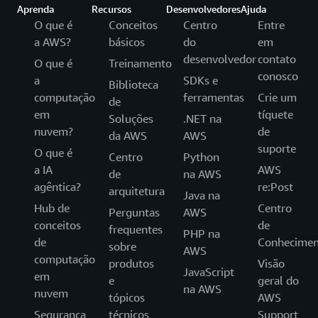
Aprenda
Recursos
Desenvolvedores
Ajuda
O que é
Conceitos
Centro
Entre
a AWS?
básicos
do
em
desenvolvedor
contato
O que é
Treinamento
conosco
a
SDKs e
Biblioteca
computação
ferramentas
Crie um
de
em
tíquete
Soluções
.NET na
nuvem?
de
da AWS
AWS
suporte
O que é
Centro
Python
a IA
AWS
de
na AWS
agêntica?
re:Post
arquitetura
Java na
Hub de
Centro
Perguntas
AWS
conceitos
de
frequentes
PHP na
de
Conhecimen
sobre
AWS
computação
produtos
Visão
JavaScript
em
e
geral do
na AWS
nuvem
tópicos
AWS
Segurança
técnicos
Support